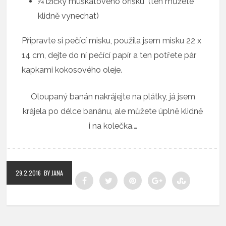
¼ lžičky muškátového oříšku (ten můžete
klidně vynechat)
Připravte si pečící misku, použila jsem misku 22 x
14 cm, dejte do ní pečící papír a ten potřete pár
kapkami kokosového oleje.
Oloupaný banán nakrájejte na plátky, já jsem
krájela po délce banánu, ale můžete úplně klidně
i na kolečka.…
29.2.2016
BY JANA