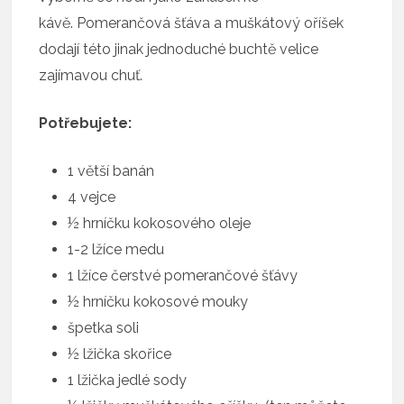
kávě. Pomerančová šťáva a muškátový oříšek
dodají této jinak jednoduché buchtě velice
zajímavou chuť.
Potřebujete:
1 větší banán
4 vejce
½ hrníčku kokosového oleje
1-2 lžíce medu
1 lžíce čerstvé pomerančové šťávy
½ hrníčku kokosové mouky
špetka soli
½ lžička skořice
1 lžička jedlé sody