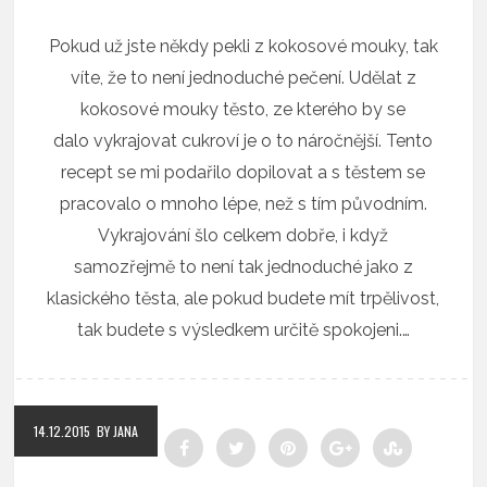
Pokud už jste někdy pekli z kokosové mouky, tak
víte, že to není jednoduché pečení. Udělat z
kokosové mouky těsto, ze kterého by se
dalo vykrajovat cukroví je o to náročnější. Tento
recept se mi podařilo dopilovat a s těstem se
pracovalo o mnoho lépe, než s tím původním.
Vykrajování šlo celkem dobře, i když
samozřejmě to není tak jednoduché jako z
klasického těsta, ale pokud budete mít trpělivost,
tak budete s výsledkem určitě spokojeni.…
14.12.2015
BY JANA