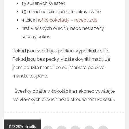
15 sušených švestek
15 mandlí ideálně předem aktivované
4 lžíce
hořké čokolády – recept zde
hrst vlašských ořechů, nebo neslazený
sušený kokos
Pokud jsou švestky s peckou, vypeckujte si je.
Pokud jsou bez pecky, vložte dovnitř madli. Já
jsem použila mandli celou, Markéta používá
mandle loupané.
Švestky obalte v čokoládě a nakonec vyválejte
ve vlašských ořeších nebo strouhaném kokosu.…
11.12.2015
BY JANA