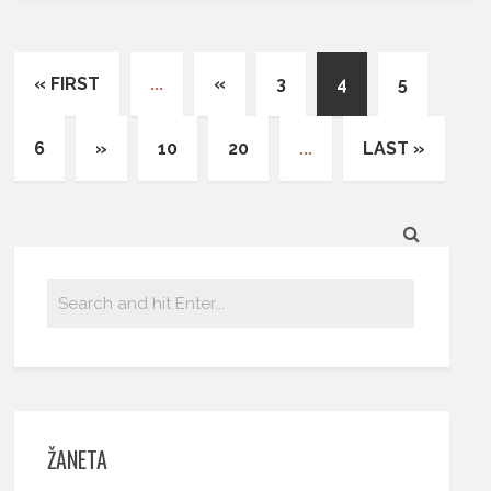
« FIRST
...
«
3
4
5
6
»
10
20
...
LAST »
ŽANETA