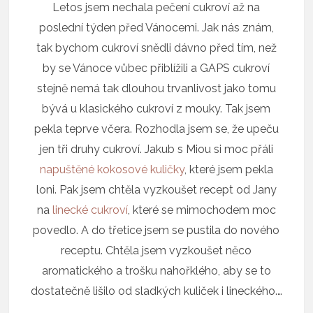
Letos jsem nechala pečení cukroví až na
poslední týden před Vánocemi. Jak nás znám,
tak bychom cukroví snědli dávno před tím, než
by se Vánoce vůbec přiblížili a GAPS cukroví
stejně nemá tak dlouhou trvanlivost jako tomu
bývá u klasického cukroví z mouky. Tak jsem
pekla teprve včera. Rozhodla jsem se, že upeču
jen tři druhy cukroví. Jakub s Miou si moc přáli
napuštěné kokosové kuličky
, které jsem pekla
loni. Pak jsem chtěla vyzkoušet recept od Jany
na
linecké cukroví
, které se mimochodem moc
povedlo. A do třetice jsem se pustila do nového
receptu. Chtěla jsem vyzkoušet něco
aromatického a trošku nahořklého, aby se to
dostatečně lišilo od sladkých kuliček i lineckého.…