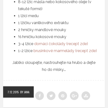
8-12 lžic másla nebo kokosového oleje (v
tekuté formě)
1 lžíci medu
1 lžičku vanilkového extraktu
2 hrníčky mandlové mouky
⅓ hrníčku kokosové mouky
3-4 lžíce
domácí čokolády (recept zde)
1-2 lžíce
brusinkové marmelády (recept zde)
Jablko oloupejte, nastrouhejte na hrubo a dejte
ho do misky.…
7.12.2015
BY JANA