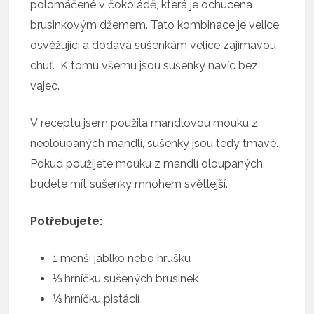
polomáčené v čokoládě, která je ochucena
brusinkovým džemem. Tato kombinace je velice
osvěžující a dodává sušenkám velice zajímavou
chuť. K tomu všemu jsou sušenky navíc bez
vajec.
V receptu jsem použila mandlovou mouku z
neoloupaných mandlí, sušenky jsou tedy tmavé.
Pokud použijete mouku z mandlí oloupaných,
budete mít sušenky mnohem světlejší.
Potřebujete:
1 menší jablko nebo hrušku
⅓ hrníčku sušených brusinek
⅓ hrníčku pistácií