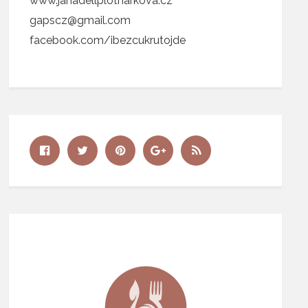
www.janadellplotnarkova.cz
gapscz@gmail.com
facebook.com/ibezcukrutojde