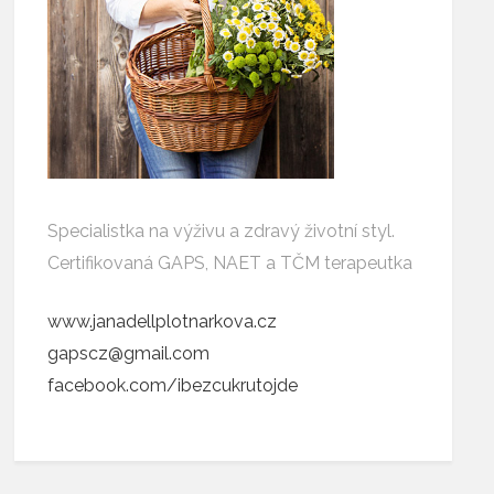
Specialistka na výživu a zdravý životní styl.
Certifikovaná GAPS, NAET a TČM terapeutka
www.janadellplotnarkova.cz
gapscz@gmail.com
facebook.com/ibezcukrutojde