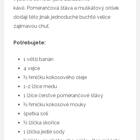
kávě. Pomerančová šťáva a muškátový oříšek
dodají této jinak jednoduché buchtě velice
zajímavou chuť.
Potřebujete:
1 větší banán
4 vejce
½ hrníčku kokosového oleje
1-2 lžíce medu
1 lžíce čerstvé pomerančové šťávy
½ hrníčku kokosové mouky
špetka soli
½ lžička skořice
1 lžička jedlé sody