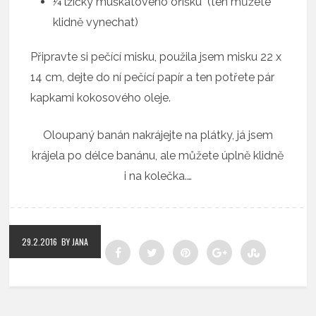
¼ lžičky muškátového oříšku (ten můžete
klidně vynechat)
Připravte si pečící misku, použila jsem misku 22 x
14 cm, dejte do ní pečící papír a ten potřete pár
kapkami kokosového oleje.
Oloupaný banán nakrájejte na plátky, já jsem
krájela po délce banánu, ale můžete úplně klidně
i na kolečka.…
29.2.2016
BY JANA