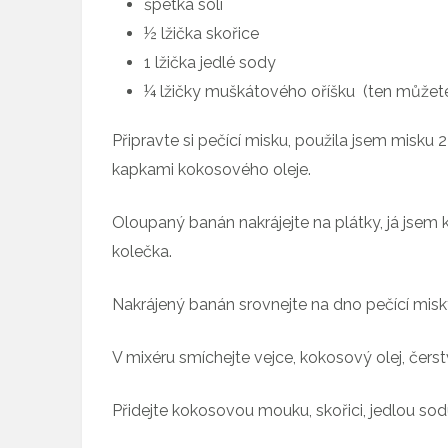
špetka soli
½ lžička skořice
1 lžička jedlé sody
¼ lžičky muškátového oříšku (ten můžete
Připravte si pečící misku, použila jsem misku 2
kapkami kokosového oleje.
Oloupaný banán nakrájejte na plátky, já jsem 
kolečka.
Nakrájený banán srovnejte na dno pečící misk
V mixéru smíchejte vejce, kokosový olej, čer
Přidejte kokosovou mouku, skořici, jedlou so