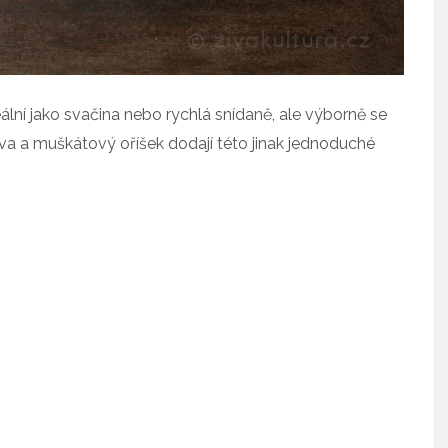
lní jako svačina nebo rychlá snídaně, ale výborně se
va a muškátový oříšek dodají této jinak jednoduché