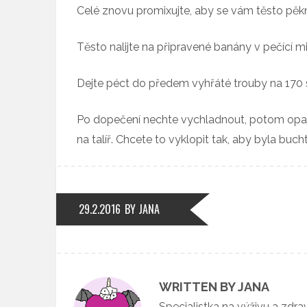
Celé znovu promixujte, aby se vám těsto pěkn
Těsto nalijte na připravené banány v pečící m
Dejte péct do předem vyhřáté trouby na 170 s
Po dopečení nechte vychladnout, potom opatr
na talíř. Chcete to vyklopit tak, aby byla bu
29.2.2016
BY JANA
WRITTEN BY JANA
Specialistka na výživu a zdra