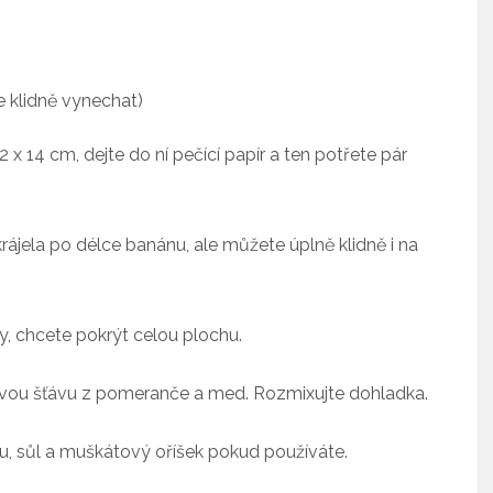
 klidně vynechat)
2 x 14 cm, dejte do ní pečící papír a ten potřete pár
krájela po délce banánu, ale můžete úplně klidně i na
y, chcete pokrýt celou plochu.
stvou šťávu z pomeranče a med. Rozmixujte dohladka.
du, sůl a muškátový oříšek pokud používáte.