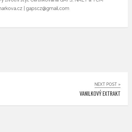
tnarkova.cz | gapscz@gmail.com
NEXT POST »
VANILKOVÝ EXTRAKT