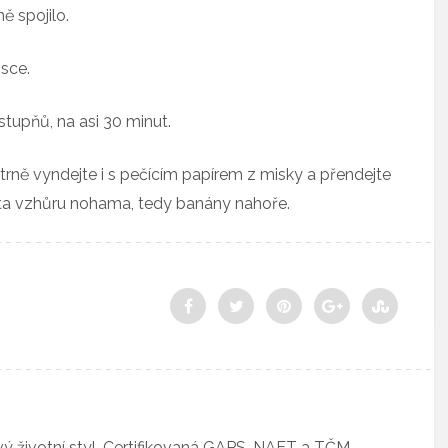
ě spojilo.
isce.
tupňů, na asi 30 minut.
ně vyndejte i s pečícím papírem z misky a přendejte
chta vzhůru nohama, tedy banány nahoře.
vý životní styl. Certifikovaná GAPS, NAET a TČM