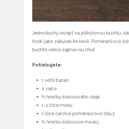
Jednoduchý recept na piškotovou buchtu, ideá
hodí i jako zákusek ke kávě. Pomerančová šťá
buchtě velice zajímavou chuť.
Potřebujete:
1 větší banán
4 vejce
½ hrníčku kokosového oleje
1-2 lžíce medu
1 lžíce čerstvé pomerančové šťávy
½ hrníčku kokosové mouky