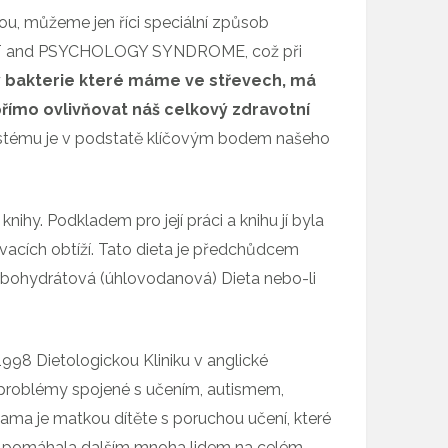
tou, můžeme jen říci speciální způsob
 GUT and PSYCHOLOGY SYNDROME, což při
dy bakterie které máme ve střevech, má
přímo ovlivňovat náš celkový zdravotní
systému je v podstatě klíčovým bodem našeho
hy. Podkladem pro její práci a knihu jí byla
ívacích obtíží. Tato dieta je předchůdcem
ohydrátová (úhlovodanová) Dieta nebo-li
998 Dietologickou Kliniku v anglické
 problémy spojené s učením, autismem,
 Sama je matkou dítěte s poruchou učení, které
lostí pomáhala dalším mnoha lidem na celém