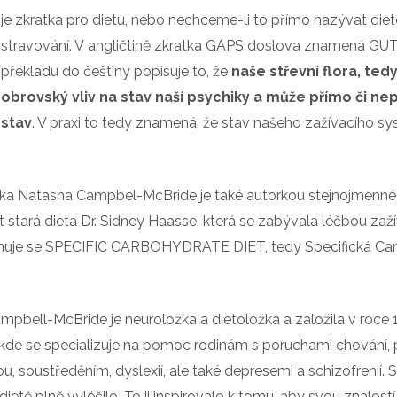
je zkratka pro dietu, nebo nechceme-li to přímo nazývat die
stravování. V angličtině zkratka GAPS doslova znamená
překladu do češtiny popisuje to, že
naše střevní flora, te
obrovský vliv na stav naší psychiky a může přímo či ne
stav
. V praxi to tedy znamená, že stav našeho zažívacího 
řka Natasha Campbel-McBride je také autorkou stejnojmenné kni
t stará dieta Dr. Sidney Haasse, která se zabývala léčbou zaž
uje se SPECIFIC CARBOHYDRATE DIET, tedy Specifická Carb
pbell-McBride je neuroložka a dietoložka a založila v roce 1
kde se specializuje na pomoc rodinám s poruchami chování,
ou, soustředěním, dyslexií, ale také depresemi a schizofrenií.
 dietě plně vyléčilo. To ji inspirovalo k tomu, aby svou zna