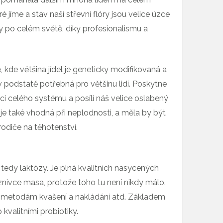
ré jíme a stav naší střevní flóry jsou velice úzce
chy po celém světě, díky profesionalismu a
kde většina jídel je geneticky modifikovaná a
v podstatě potřebná pro většinu lidí. Poskytne
ci celého systému a posílí náš velice oslabený
 je také vhodná při neplodnosti, a měla by být
odiče na těhotenství.
tedy laktózy. Je plná kvalitních nasycených
znivce masa, protože toho tu není nikdy málo.
ím metodám kvašení a nakládání atd. Základem
 kvalitními probiotiky.