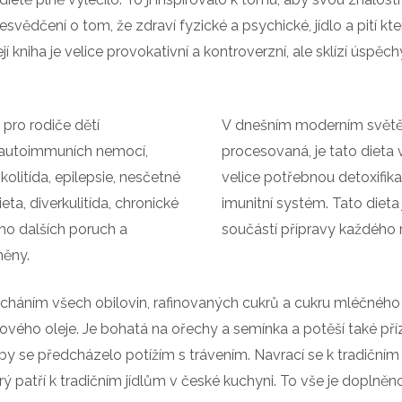
řesvědčení o tom, že zdraví fyzické a psychické, jídlo a pití kte
jí kniha je velice provokativní a kontroverzní, ale sklízí úspě
 pro rodiče dětí
V dnešním moderním světě, 
y autoimmuních nemocí,
procesovaná, je tato dieta 
olitída, epilepsie, nesčetné
velice potřebnou detoxifika
eta, diverkulitída, chronické
imunitní systém. Tato dieta
o dalších poruch a
součástí přípravy každého r
něny.
cháním všech obilovin, rafinovaných cukrů a cukru mléčného 
ového oleje. Je bohatá na ořechy a semínka a potěší také pří
aby se předcházelo potížím s trávením. Navrací se k tradičn
erý patří k tradičním jídlům v české kuchyni. To vše je doplněno