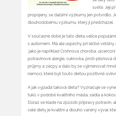
světě. Její p
propojeny, se dalšími výzkumy jen potvrdilo. Je
dlouhodobému výzkumu, který ji předcházel.
V současné době je tato dieta velice populární
s autismem. Má ale úspěchy při léčbě většin
jako je například Crohnova choroba, ulcerózní k
potravinové alergie, cukrovka, proti-plísňová di
průjmy a zácpy a dalo by se vyjmenovat mnoh
nemocí, které byli touto dietou pozitivně ovliv
A jak vypadá taková dieta? Vyznačuje se vyne
tuků v podobě kvalitního másla, sádla a kokos
Důraz se klade na způsob přípravy potravin, 
celé diety je kvalitní a dlouho vařený vývar, kt