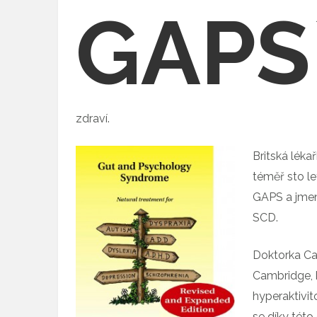
GAPS
zdraví.
Britská léka
téměř sto le
GAPS a jmen
SCD.
Doktorka Cam
Cambridge, 
hyperaktivit
se díky této