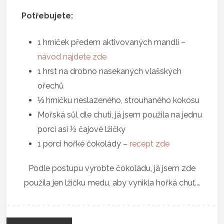
Potřebujete:
1 hrníček předem aktivovaných mandlí –
návod najdete zde
1 hrst na drobno nasekaných vlašských
ořechů
⅓ hrníčku neslazeného, strouhaného kokosu
Mořská sůl dle chuti, já jsem použila na jednu
porci asi ½ čajové lžičky
1 porci hořké čokolády –
recept zde
Podle postupu vyrobte čokoládu, já jsem zde
použila jen lžičku medu, aby vynikla hořká chuť.…