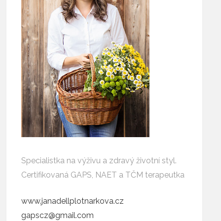
Specialistka na výživu a zdravý životní styl.
Certifikovaná GAPS, NAET a TČM terapeutka
www.janadellplotnarkova.cz
gapscz@gmail.com