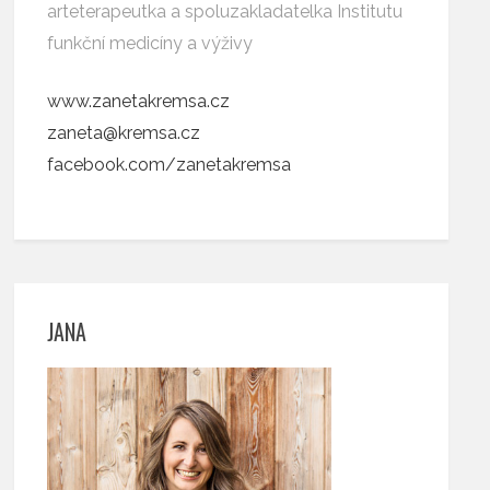
arteterapeutka a spoluzakladatelka Institutu
funkční medicíny a výživy
www.zanetakremsa.cz
zaneta@kremsa.cz
facebook.com/zanetakremsa
JANA