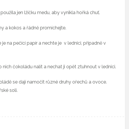
oužila jen lžičku medu, aby vynikla hořká chuť.
hy a kokos a řádně promíchejte.
e na pečící papír a nechte je v lednici, případně v
ch čokoládu nalít a nechat ji opět ztuhnout v lednici.
ádě se dají namočit různé druhy ořechů a ovoce.
ské soli.