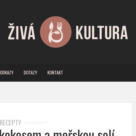
ODKAZY
DOTAZY
KONTAKT
RECEPTY
 kokosem a mořskou solí