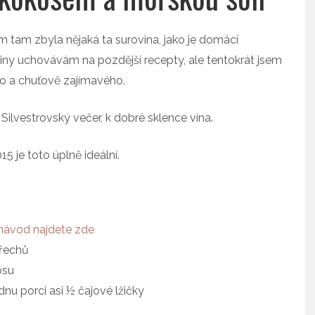
m tam zbyla nějaká ta surovina, jako je domácí
viny uchovávám na pozdější recepty, ale tentokrát jsem
ho a chuťově zajímavého.
Silvestrovský večer, k dobré sklence vína.
5 je toto úplně ideální.
návod najdete zde
ořechů
osu
dnu porci asi ½ čajové lžičky