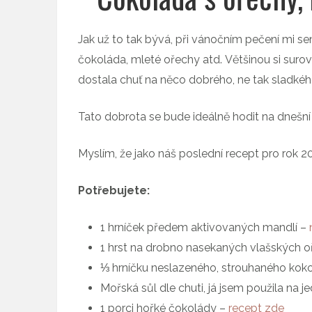
Jak už to tak bývá, při vánočním pečení mi se
čokoláda, mleté ořechy atd. Většinou si suro
dostala chuť na něco dobrého, ne tak sladké
Tato dobrota se bude ideálně hodit na dnešní 
Myslím, že jako náš poslední recept pro rok 201
Potřebujete:
1 hrníček předem aktivovaných mandlí –
1 hrst na drobno nasekaných vlašských 
⅓ hrníčku neslazeného, strouhaného kok
Mořská sůl dle chuti, já jsem použila na je
1 porci hořké čokolády –
recept zde