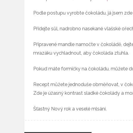
Podle postupu vyrobte čokoládu, já jsem zde p
Přidejte sůl, nadrobno nasekané vlašské ořec
Připravené mandle namočte v čokoládě, dejte j
mrazáku vychladnout, aby čokoláda ztuhla.
Pokud máte formičky na čokoládu, můžete do ni
Recept můžete jednoduše obměňovat, v čokol
Zde je úžasný kontrast sladké čokolády a moř
Šťastný Nový rok a veselé mlsání.