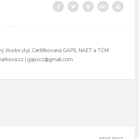
vý životní styl. Certifikovaná GAPS, NAET a TČM
tnarkova.cz | gapscz@gmail.com