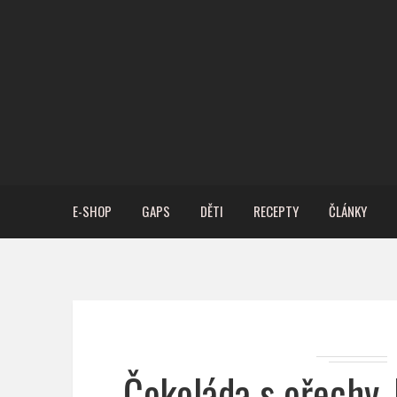
E-SHOP
GAPS
DĚTI
RECEPTY
ČLÁNKY
Čokoláda s ořechy,