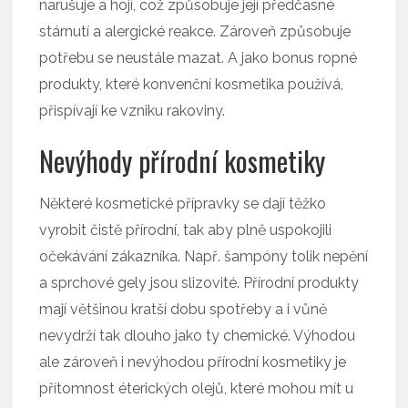
narušuje a hojí, což způsobuje její předčasné
stárnutí a alergické reakce. Zároveň způsobuje
potřebu se neustále mazat. A jako bonus ropné
produkty, které konvenční kosmetika používá,
přispívají ke vzniku rakoviny.
Nevýhody přírodní kosmetiky
Některé kosmetické přípravky se dají těžko
vyrobit čistě přírodní, tak aby plně uspokojili
očekávání zákazníka. Např. šampóny tolik nepění
a sprchové gely jsou slizovité. Přírodní produkty
mají většinou kratší dobu spotřeby a i vůně
nevydrží tak dlouho jako ty chemické. Výhodou
ale zároveň i nevýhodou přírodní kosmetiky je
přítomnost éterických olejů, které mohou mít u