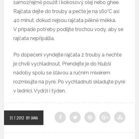
samozřejmě použít i kokosový olej nebo ghee.
Rajčata dejte do trouby a pečte je na 160°C asi
40 minut, dokud nejsou rajčata pěkně měkká.
V případě potřeby podlijte trochou vody, aby se
rajčata nepřipálila.
Po dopečení vyndejte rajčata z trouby a nechte
je chvíli vychladnout. Přendejte je do hlubší
nádoby spolu se šťávou a ručním mixérem
rozmixujte na pyré. Po vychladnutí skladujte pyré
v lednici. Vydrží i týden.
31.7.2012
BY JANA