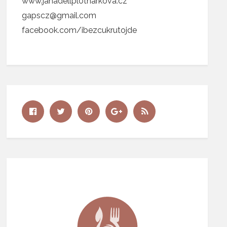
www.janadellplotnarkova.cz
gapscz@gmail.com
facebook.com/ibezcukrutojde