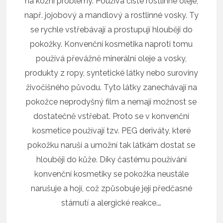
na kožní problémy. Používá čisté rostlinné oleje,
např. jojobový a mandlový a rostlinné vosky. Ty
se rychle vstřebávají a prostupují hlouběji do
pokožky. Konvenční kosmetika naproti tomu
používá převážně minerální oleje a vosky,
produkty z ropy, syntetické látky nebo suroviny
živočišného původu. Tyto látky zanechávají na
pokožce neprodyšný film a nemají možnost se
dostatečně vstřebat. Proto se v konvenční
kosmetice používají tzv. PEG deriváty, které
pokožku naruší a umožní tak látkám dostat se
hlouběji do kůže. Díky častému používání
konvenční kosmetiky se pokožka neustále
narušuje a hojí, což způsobuje její předčasné
stárnutí a alergické reakce.…