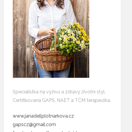
Specialistka na výživu a zdravý životní styl.
Certifikovaná GAPS, NAET a TČM terapeutka
www.janadellplotnarkova.cz
gapscz@gmail.com