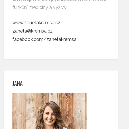
funkční medicíny a výživy
www.zanetakremsa.cz
zaneta@kremsa.cz
facebook.com/zanetakremsa
JANA