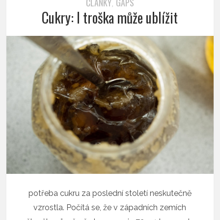
ČLÁNKY
GAPS
,
Cukry: I troška může ublížit
potřeba cukru za poslední století neskutečně
vzrostla. Počítá se, že v západních zemích