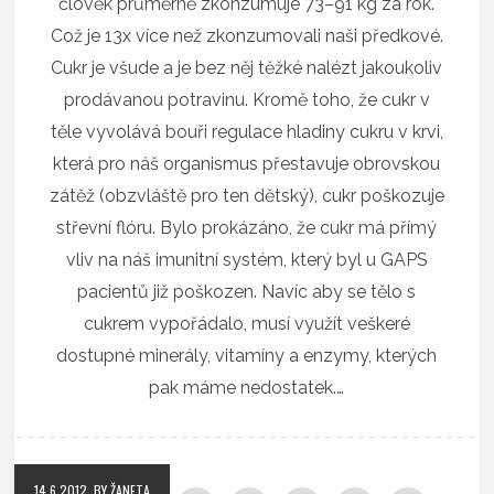
člověk průměrně zkonzumuje 73–91 kg za rok.
Což je 13x více než zkonzumovali naši předkové.
Cukr je všude a je bez něj těžké nalézt jakoukoliv
prodávanou potravinu. Kromě toho, že cukr v
těle vyvolává bouři regulace hladiny cukru v krvi,
která pro náš organismus přestavuje obrovskou
zátěž (obzvláště pro ten dětský), cukr poškozuje
střevní flóru. Bylo prokázáno, že cukr má přímý
vliv na náš imunitní systém, který byl u GAPS
pacientů již poškozen. Navíc aby se tělo s
cukrem vypořádalo, musí využít veškeré
dostupné minerály, vitamíny a enzymy, kterých
pak máme nedostatek.…
14.6.2012
BY ŽANETA