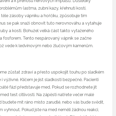
trávení a k přenosu nervových impulsů. Důsledky
oblémům (astma, zubní kazy, křehnutí kostí,
 v těle zásoby vápníku a hořčíku, způsobuje tím
us se pak snaží obnovit tuto nerovnováhu a vytahuje
uby a kosti. Bohužel velká část takto vytaženého
 a fosforem. Tento nespárovaný vápník se začne
 což vede k ledvinovým nebo žlučovým kamenům.
eme zůstat zdraví a přesto uspokojit touhu po sladkém
i výživné. Klíčem je jíst sladkosti bezpečně. Pacienti
 páté fázi představuje med. Pokud se rozhodnete jít
a med test citlivosti. Na zápěstí natřete večer malé
budete mít ráno místo zarudlé, nebo vás bude svědit,
tím vyhnout. Pokud jste na med neměli žádnou reakci,