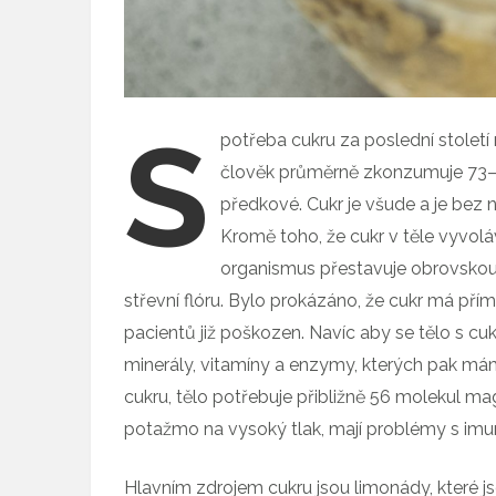
S
potřeba cukru za poslední století
člověk průměrně zkonzumuje 73–91
předkové. Cukr je všude a je bez 
Kromě toho, že cukr v těle vyvoláv
organismus přestavuje obrovskou 
střevní flóru. Bylo prokázáno, že cukr má přím
pacientů již poškozen. Navíc aby se tělo s c
minerály, vitamíny a enzymy, kterých pak má
cukru, tělo potřebuje přibližně 56 molekul magn
potažmo na vysoký tlak, mají problémy s imun
Hlavním zdrojem cukru jsou limonády, které j