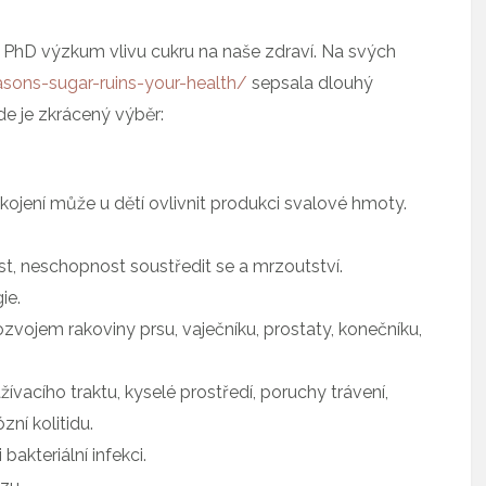
, PhD výzkum vlivu cukru na naše zdraví. Na svých
sons-sugar-ruins-your-health/
sepsala dlouhý
de je zkrácený výběr:
jení může u dětí ovlivnit produkci svalové hmoty.
st, neschopnost soustředit se a mrzoutství.
ie.
ozvojem rakoviny prsu, vaječníku, prostaty, konečníku,
acího traktu, kyselé prostředí, poruchy trávení,
ní kolitidu.
bakteriální infekci.