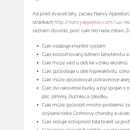
Asi před dvaceti lety, začala Nancy Appleton
stránkách
http://nancyappleton.com/141-rea
seznam důvodů, proč cukr ničí naše zdraví. Z
Cukr oslabuje imunitní systém.
Cukr konzumovaný během těhotenství a ko
Cukr může vést u dětí ke vzniku ekzémů.
Cukr způsobuje u dětí hyperaktivitu, úzko
Cukr může způsobovat potravinové alerg
Cukr živí rakovinné buňky a byl spojen s r
plic, slinivky, žlučníku a žaludku.
Cukr může způsobit mnoho problémů zažív
zvýšené riziko Crohnovy choroby a ulceróz
Cukr snižuje schopnost těla bránit se proti 