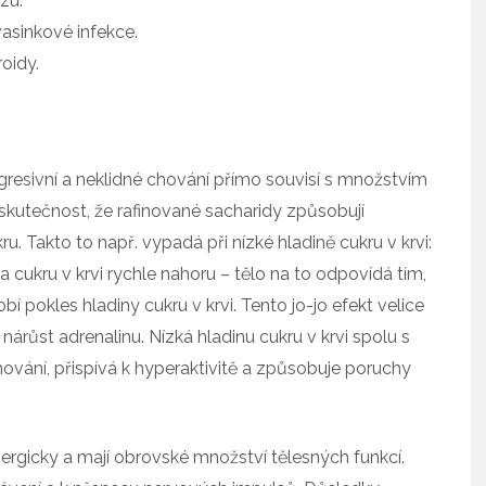
zu.
sinkové infekce.
oidy.
agresivní a neklidné chování přímo souvisí s množstvím
utečnost, že rafinované sacharidy způsobují
. Takto to např. vypadá při nízké hladině cukru v krvi:
 cukru v krvi rychle nahoru – tělo na to odpovídá tím,
bí pokles hladiny cukru v krvi. Tento jo-jo efekt velice
árůst adrenalinu. Nízká hladinu cukru v krvi spolu s
ování, přispívá k hyperaktivitě a způsobuje poruchy
ynergicky a mají obrovské množství tělesných funkcí.