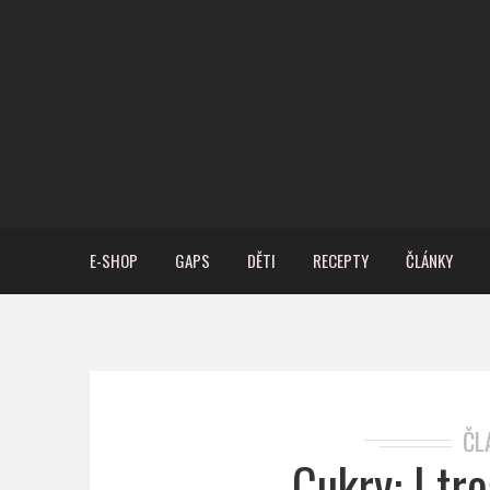
E-SHOP
GAPS
DĚTI
RECEPTY
ČLÁNKY
ČL
Cukry: I tr