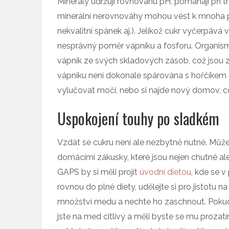
Minerály udržují rovnováhu pH, pomáhají při 
minerální nerovnováhy mohou vést k mnoha pr
nekvalitní spánek aj.). Jelikož cukr vyčerpává
nesprávný poměr vápníku a fosforu. Organism
vápník ze svých skladových zásob, což jsou z
vápníku není dokonale spárována s hořčíkem
vylučovat močí, nebo si najde nový domov,
Uspokojení touhy po sladkém
Vzdát se cukru není ale nezbytně nutné. Můž
domácími zákusky, které jsou nejen chutné ale 
GAPS by si měli projít
úvodní dietou
, kde se v
rovnou do plné diety, udělejte si pro jistotu n
množství medu a nechte ho zaschnout. Pokud 
jste na med citlivý a měli byste se mu proza