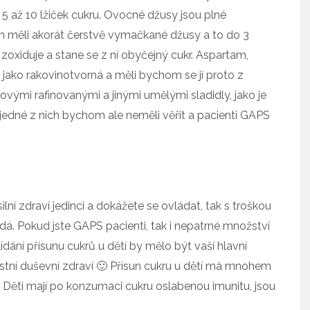
5 až 10 lžiček cukru. Ovocné džusy jsou plné
 měli akorát čerstvě vymačkané džusy a to do 3
 zoxiduje a stane se z ní obyčejný cukr. Aspartam,
a jako rakovinotvorná a měli bychom se jí proto z
ovými rafinovanými a jinými umělými sladidly, jako je
ni jedné z nich bychom ale neměli věřit a pacienti GAPS
 silní zdraví jedinci a dokážete se ovládat, tak s troškou
dá. Pokud jste GAPS pacienti, tak i nepatrné množství
ání přísunu cukrů u dětí by mělo být vaší hlavní
lastní duševní zdraví 🙂 Přísun cukru u dětí má mnohem
 Děti mají po konzumaci cukru oslabenou imunitu, jsou