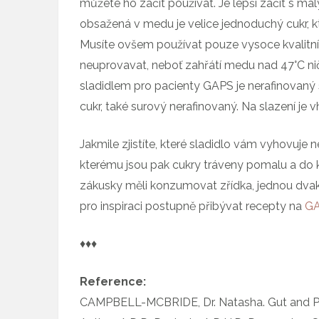
můžete ho začít používat. Je lepší začít s m
obsažená v medu je velice jednoduchý cukr, kt
Musíte ovšem používat pouze vysoce kvalitn
neuprovavat, neboť zahřátí medu nad 47°C n
sladidlem pro pacienty GAPS je nerafinovaný
cukr, také surový nerafinovaný. Na slazení j
Jakmile zjistíte, které sladidlo vám vyhovuje 
kterému jsou pak cukry tráveny pomalu a do kr
zákusky měli konzumovat zřídka, jednou dvakr
pro inspiraci postupně přibývat recepty na
GA
♦♦♦
Reference:
CAMPBELL-MCBRIDE, Dr. Natasha. Gut and Phy