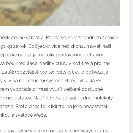
 neskutečně vzrostla. Počítá se, že v západních zemích
 kg za rok. Což je 13x více než zkonzumovali naši
něj těžké nalézt jakoukoliv prodávanou potravinu.
á bouři regulace hladiny cukru v krvi, která pro náš
zátěž (obzvláště pro ten dětský), cukr poškozuje
ý vliv na náš imunitní systém, který byl u GAPS
ukrem vypořádalo, musí využít veškeré dostupné
me nedostatek. Např. k metabolizaci jedné molekuly
ézia. Proto dnes tolik lidí trpí na jeho nedostatek,
itou a svalové křeče.
sou navíc plné velkého množství chemických látek.