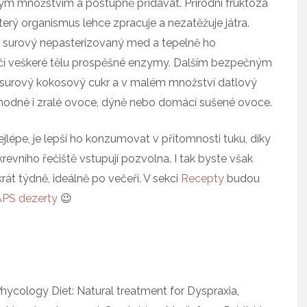
alým množstvím a postupně přidávat. Přírodní fruktóza
erý organismus lehce zpracuje a nezatěžuje játra.
í surový nepasterizovaný med a tepelně ho
ičí veškeré tělu prospěšné enzymy. Dalším bezpečným
 surový kokosový cukr a v malém množství datlový
e vhodné i zralé ovoce, dýně nebo domácí sušené ovoce.
nejlépe, je lepší ho konzumovat v přítomnosti tuku, díky
evního řečiště vstupují pozvolna. I tak byste však
át týdně, ideálně po večeři. V sekci
Recepty
budou
PS dezerty
😉
cology Diet: Natural treatment for Dyspraxia,