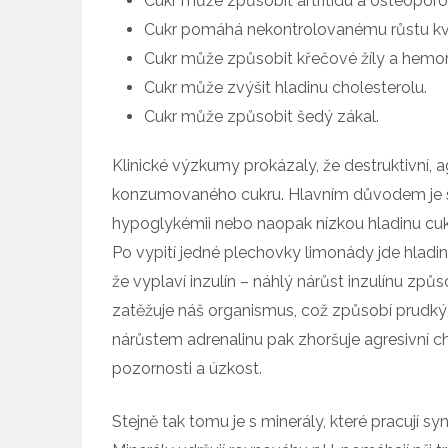
Cukr může způsobit artritidu a osteoporó
Cukr pomáhá nekontrolovanému růstu kva
Cukr může způsobit křečové žíly a hemor
Cukr může zvýšit hladinu cholesterolu.
Cukr může způsobit šedý zákal.
Klinické výzkumy prokázaly, že destruktivní, 
konzumovaného cukru. Hlavním důvodem je sk
hypoglykémii nebo naopak nízkou hladinu cukru
Po vypití jedné plechovky limonády jde hladina
že vyplaví inzulín – náhlý nárůst inzulínu způso
zatěžuje náš organismus, což způsobí prudký n
nárůstem adrenalinu pak zhoršuje agresivní ch
pozornosti a úzkost.
Stejně tak tomu je s minerály, které pracují s