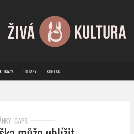
ODKAZY
DOTAZY
KONTAKT
ÁNKY
GAPS
,
oška může ublížit