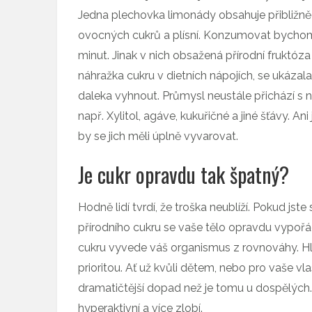
Jedna plechovka limonády obsahuje přibližně 
ovocných cukrů a plísní. Konzumovat bychom
minut. Jinak v nich obsažená přírodní fruktóza
náhražka cukru v dietních nápojích, se ukázal
daleka vyhnout. Průmysl neustále přichází s n
např. Xylitol, agáve, kukuřičné a jiné šťávy. A
by se jich měli úplně vyvarovat.
Je cukr opravdu tak špatný?
Hodně lidí tvrdí, že troška neublíží. Pokud jste
přírodního cukru se vaše tělo opravdu vypořá
cukru vyvede váš organismus z rovnováhy. Hlíd
prioritou. Ať už kvůli dětem, nebo pro vaše v
dramatičtější dopad než je tomu u dospělých.
hyperaktivní a více zlobí.