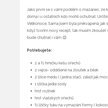
Jako první se s vámi podělím o mazanec, ze k
doma i u ostatních kdo mohli ochutnat. Určitě
Velikonoce. Sama jsem byla překvapená, jak 
když tvořím nový recept, tak musím zkoušet 
bude chutnat i vám 😉
Potřebujete:
2 a ½ hrníčku kešu ořechů
2 vejce- oddělené na žloutek a bílek
2 lžíce medu ( i jedna stačí, záleží jak mo
1 lžička jedlé sody
hrst rozinek
hrst vlašských ořechů
½ lžičky tuku na vymazání formy ( kokos