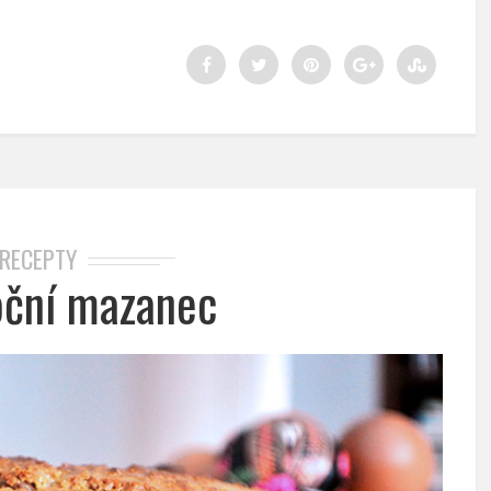
RECEPTY
oční mazanec