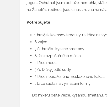
jogurt. Ochutnat jsem bohužel nemohla, stále
na Žanetě s rodinou, jsou u nás zrovna na ná
Potřebujete:
1 hrníček kokosové mouky + 2 lžíce na v
6 vajec
3/4 hrníčku kysané smetany
8 lžic rozpuštěného másla
2 lžíce medu
3/4 lžičky jedlé sody
2 lžíce nepraženého, neslazeného kakaa
1 lžíce sádla na vymazání formy
Do mixéru dejte vejce, kysanou smetanu, 