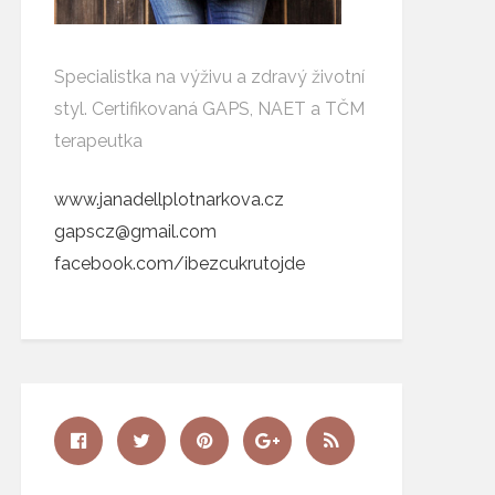
Specialistka na výživu a zdravý životní
styl. Certifikovaná GAPS, NAET a TČM
terapeutka
www.janadellplotnarkova.cz
gapscz@gmail.com
facebook.com/ibezcukrutojde