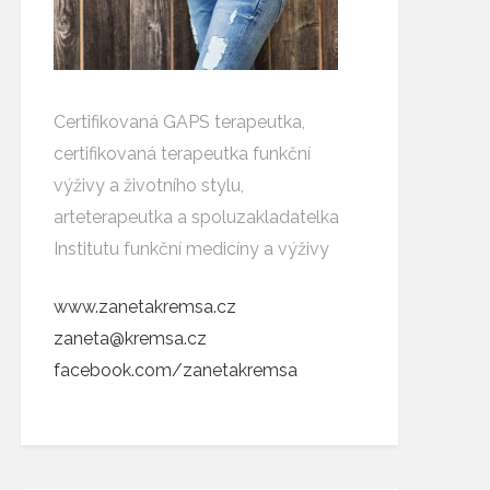
Certifikovaná GAPS terapeutka,
certifikovaná terapeutka funkční
výživy a životního stylu,
arteterapeutka a spoluzakladatelka
Institutu funkční medicíny a výživy
www.zanetakremsa.cz
zaneta@kremsa.cz
facebook.com/zanetakremsa