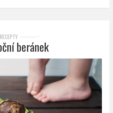
RECEPTY
oční beránek