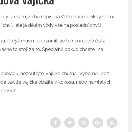
ždy si říkám, že ho napíši na Velikonoce a nikdy se mi
 chvíli, ale já dělám vždy vše na poslední chvíli.
bu. I když musím upozornit, že to není úplně čistá
vážně to stojí za to. Speciálně pokud chcete i na
okoládu, nezoufejte, vajíčka chutnají výborně i bez
ba tak, že vajíčka obalíte v kokosu, nebo namletých
ořeších.…