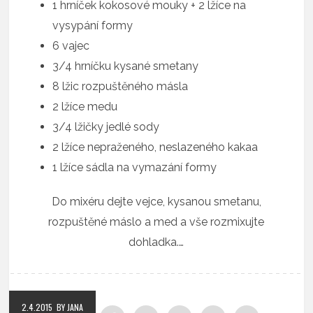
1 hrníček kokosové mouky + 2 lžíce na
vysypání formy
6 vajec
3/4 hrníčku kysané smetany
8 lžic rozpuštěného másla
2 lžíce medu
3/4 lžičky jedlé sody
2 lžíce nepraženého, neslazeného kakaa
1 lžíce sádla na vymazání formy
Do mixéru dejte vejce, kysanou smetanu,
rozpuštěné máslo a med a vše rozmixujte
dohladka.…
2.4.2015
BY JANA