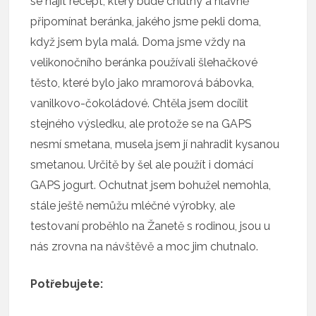
se najít recept, který bude chutný a hlavně
připomínat beránka, jakého jsme pekli doma,
když jsem byla malá. Doma jsme vždy na
velikonočního beránka používali šlehačkové
těsto, které bylo jako mramorová bábovka,
vanilkovo-čokoládové. Chtěla jsem docílit
stejného výsledku, ale protože se na GAPS
nesmí smetana, musela jsem jí nahradit kysanou
smetanou. Určitě by šel ale použít i domácí
GAPS jogurt. Ochutnat jsem bohužel nemohla,
stále ještě nemůžu mléčné výrobky, ale
testovaní proběhlo na Žanetě s rodinou, jsou u
nás zrovna na návštěvě a moc jim chutnalo.
Potřebujete: