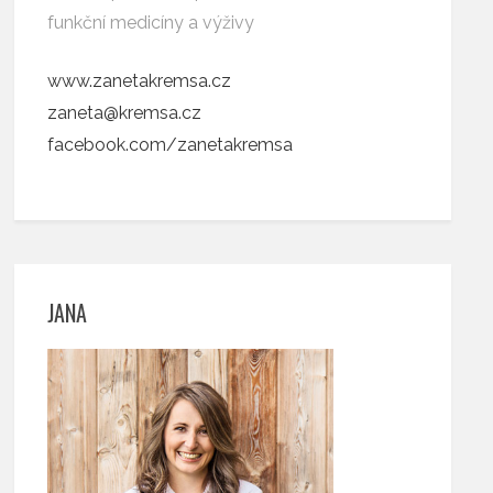
funkční medicíny a výživy
www.zanetakremsa.cz
zaneta@kremsa.cz
facebook.com/zanetakremsa
JANA