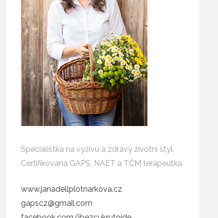
Specialistka na výživu a zdravý životní styl.
Certifikovaná GAPS, NAET a TČM terapeutka
www.janadellplotnarkova.cz
gapscz@gmail.com
facebook.com/ibezcukrutojde