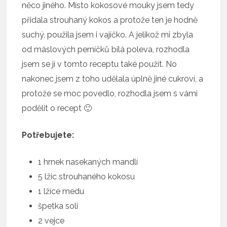
něco jiného. Místo kokosové mouky jsem tedy
přidala strouhaný kokos a protože ten je hodně
suchý, použila jsem i vajíčko. A jelikož mi zbyla
od máslových perníčků bílá poleva, rozhodla
jsem se jí v tomto receptu také použít. No
nakonec jsem z toho udělala úplně jiné cukroví, a
protože se moc povedlo, rozhodla jsem s vámi
podělit o recept 🙂
Potřebujete:
1 hrnek nasekaných mandlí
5 lžic strouhaného kokosu
1 lžíce medu
špetka soli
2 vejce