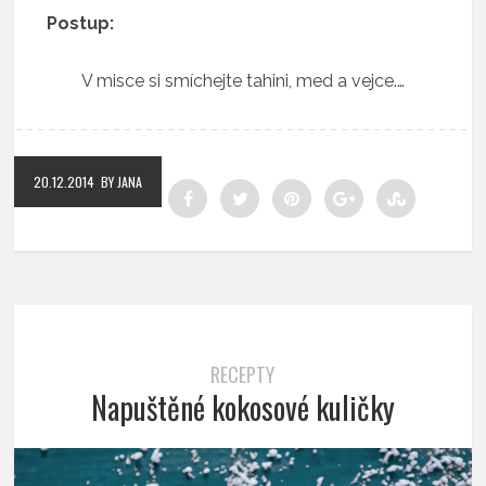
Postup:
V misce si smíchejte tahini, med a vejce.…
20.12.2014
BY JANA
RECEPTY
Napuštěné kokosové kuličky