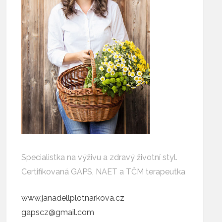
Specialistka na výživu a zdravý životní styl.
Certifikovaná GAPS, NAET a TČM terapeutka
www.janadellplotnarkova.cz
gapscz@gmail.com