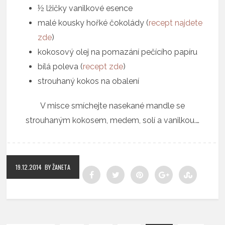
½ lžičky vanilkové esence
malé kousky hořké čokolády (
recept najdete
zde
)
kokosový olej na pomazání pečícího papíru
bílá poleva (
recept zde
)
strouhaný kokos na obalení
V misce smíchejte nasekané mandle se
strouhaným kokosem, medem, solí a vanilkou.…
19.12.2014
BY ŽANETA