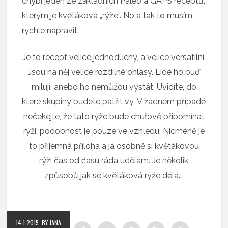
chybí jeden ze základních Paleo a GAPS receptů,
kterým je květáková „rýže“. No a tak to musím
rychle napravit.
Je to recept velice jednoduchý, a velice versatilní.
Jsou na něj velice rozdílné ohlasy. Lidé ho buď
milují, anebo ho nemůžou vystát. Uvidíte, do
které skupiny budete patřit vy. V žádném případě
nečekejte, že tato rýže bude chuťově připomínat
rýži, podobnost je pouze ve vzhledu. Nicméně je
to příjemná příloha a já osobně si květákovou
rýži čas od času ráda udělám. Je několik
způsobů jak se květáková rýže dělá.…
14.1.2015
BY JANA