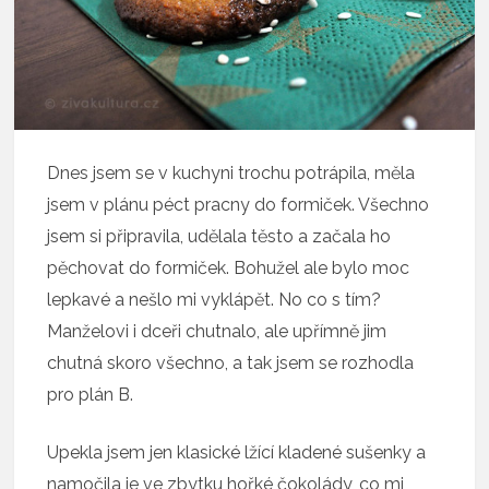
Dnes jsem se v kuchyni trochu potrápila, měla
jsem v plánu péct pracny do formiček. Všechno
jsem si připravila, udělala těsto a začala ho
pěchovat do formiček. Bohužel ale bylo moc
lepkavé a nešlo mi vyklápět. No co s tím?
Manželovi i dceři chutnalo, ale upřímně jim
chutná skoro všechno, a tak jsem se rozhodla
pro plán B.
Upekla jsem jen klasické lžící kladené sušenky a
namočila je ve zbytku hořké čokolády, co mi