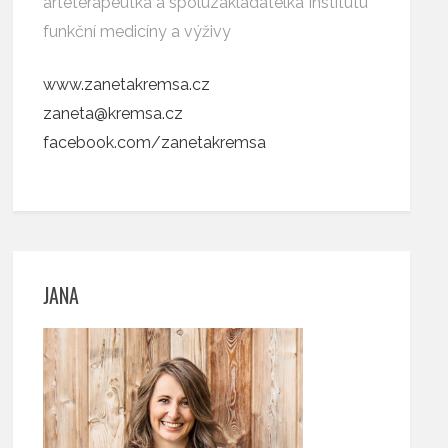
arteterapeutka a spoluzakladatelka Institutu
funkční medicíny a výživy
www.zanetakremsa.cz
zaneta@kremsa.cz
facebook.com/zanetakremsa
JANA