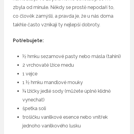
zbyla od minule. Někdy se prostě nepodaří to,
co člověk zamýšlí, a pravda je, že u nás doma
takhle často vznikají ty nejlepší dobroty.
Potřebujete:
½ hrnku sezamové pasty nebo másla (tahini)
2 vrchovaté lžíce medu
1 vejce
1 ½ hrnku mandlové mouky
¼ lžičky jedlé sody (můžete úplně klidně
vynechat)
špetka soli
trošičku vanilkové esence nebo vnitřek
jednoho vanilkového lusku