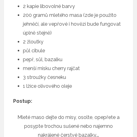
2 kapie libovolné barvy
200 gramů mletého masa (zde je použito
jehněčí, ale vepřové i hovězí bude fungovat
úplně stejně)
2 žloutky
půl cibule
pepř, sůl, bazalku
menší misku cherry rajčat
3 stroužky česneku
1 lžíce olivového oleje
Postup:
Mleté maso dejte do mísy, osolte, opepřete a
posypte trochou sušené nebo najemno
nakrájené čerstvé bazalky.…