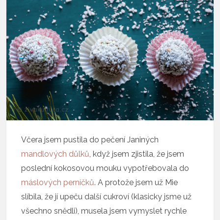
Včera jsem pustila do pečení Janiných
mandlových důlků
, když jsem zjistila, že jsem
poslední kokosovou mouku vypotřebovala do
máslových perníčků
. A protože jsem už Mie
slíbila, že jí upeču další cukroví (klasicky jsme už
všechno snědli), musela jsem vymyslet rychle