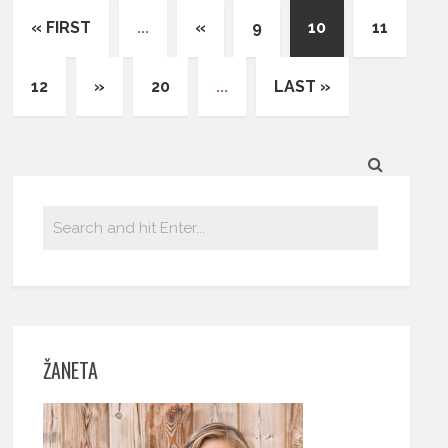
« FIRST
...
«
9
10
11
12
»
20
...
LAST »
ŽANETA