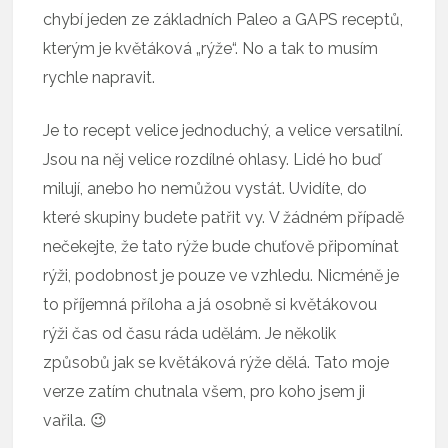
chybí jeden ze základních Paleo a GAPS receptů,
kterým je květáková „rýže“. No a tak to musím
rychle napravit.
Je to recept velice jednoduchý, a velice versatilní.
Jsou na něj velice rozdílné ohlasy. Lidé ho buď
milují, anebo ho nemůžou vystát. Uvidíte, do
které skupiny budete patřit vy. V žádném případě
nečekejte, že tato rýže bude chuťově připomínat
rýži, podobnost je pouze ve vzhledu. Nicméně je
to příjemná příloha a já osobně si květákovou
rýži čas od času ráda udělám. Je několik
způsobů jak se květáková rýže dělá. Tato moje
verze zatím chutnala všem, pro koho jsem ji
vařila. 😉