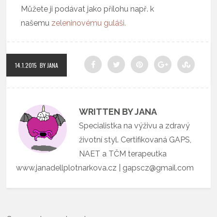
Můžete ji podávat jako přílohu např. k
našemu
zeleninovému guláši.
14.1.2015
BY JANA
WRITTEN BY JANA
Specialistka na výživu a zdravý
životní styl. Certifikovaná GAPS,
NAET a TČM terapeutka
www.janadellplotnarkova.cz | gapscz@gmail.com