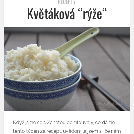
RECEPTY
Květáková “rýže“
Když jsme se s Žanetou domlouvaly, co dáme
tento týden za recept, uvědomila jsem si, že nám