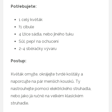
Potřebujete:
1 celý květák
½ cibule
4 lžíce sádla, nebo jiného tuku
Sůl, pepř na ochucení
2-4 sběračky vývaru
Postup:
Květák omyjte, okrájejte tvrdé košťály a
naporcujte na pár menších kousků. Ty
nastrouhejte pomocí elektrického struhadla,
nebo jako já ručně na velkém klasickém
struhadle.