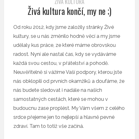
ŽIVÁ KULTURA
Živá kultura končí, my ne ;)
Od roku 2012, kdy jsme založily stránky Živé
kultury, se u nás změnilo hodně věcí a my jsme
udělaly kus práce, ze které máme obrovskou
radost. Nyní ale nastal čas, kdy se vydáváme
každá svou cestou, v přátelství a pohodě.
Neuvěřitelně si vážíme Vaší podpory, kterou jste
nás obklopili od prvních okamžiků a doufáme, že
nás budete sledovat i nadále na našich
samostatných cestách, které se mohou v
budoucnu zase proplést. My Vám všem z celého
srdce přejeme jen to nejlepší a hlavně pevné
zdraví. Tam to totiž vše začíná.