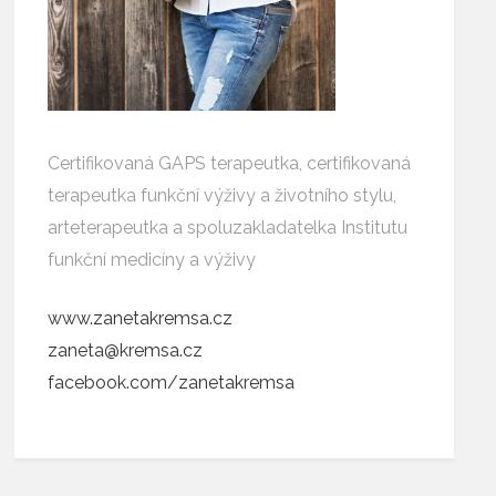
Certifikovaná GAPS terapeutka, certifikovaná
terapeutka funkční výživy a životního stylu,
arteterapeutka a spoluzakladatelka Institutu
funkční medicíny a výživy
www.zanetakremsa.cz
zaneta@kremsa.cz
facebook.com/zanetakremsa