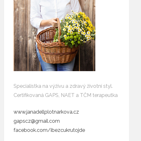
Specialistka na výživu a zdravý životní styl.
Certifikovaná GAPS, NAET a TČM terapeutka
www.janadellplotnarkova.cz
gapscz@gmail.com
facebook.com/ibezcukrutojde