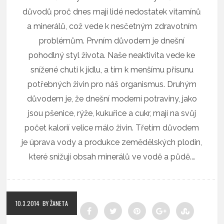
důvodů proč dnes mají lidé nedostatek vitamínů
a minerálů, což vede k nesčetným zdravotním
problémům. Prvním důvodem je dnešní
pohodlný styl života. Naše neaktivita vede ke
snížené chuti k jídlu, a tím k menšímu přísunu
potřebných živin pro náš organismus. Druhým
důvodem je, že dnešní moderní potraviny, jako
jsou pšenice, rýže, kukuřice a cukr, mají na svůj
počet kalorií velice málo živin. Třetím důvodem
je úprava vody a produkce zemědělských plodin,
které snižují obsah minerálů ve vodě a půdě.…
10.3.2014
BY ŽANETA