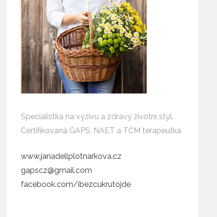
Specialistka na výživu a zdravý životní styl.
Certifikovaná GAPS, NAET a TČM terapeutka
www.janadellplotnarkova.cz
gapscz@gmail.com
facebook.com/ibezcukrutojde