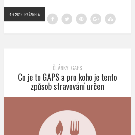
4.6.2012
BY ŽANETA
ČLÁNKY
GAPS
,
Co je to GAPS a pro koho je tento
způsob stravování určen