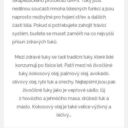
terapeutického protokolu GAPS. Tuky jsou
nedílnou součástí mnoha tělesných funkcí a jsou
naprosto nezbytné pro hojení střev a dalších
částí těla. Pokud si potřebujete zahojit trávicí
systém, budete se muset zaměřit na co nejvyšší
přísun zdravých tuků.
Mezi zdravé tuky se řadí tradiční tuky, které lidé
konzumují po tisíce let. Patří mezi ně živočišné
tuky, kokosový olej, palmový olej, avokádo,
olivový olej, rybí tuk a ořechy. Nejlepšími jsou pak
živočišné tuky jako je vepřové sádlo, lůj
z hovězího a jehněčího masa, drůbeží tuk a
máslo. Kokosový olej je také velice výživný a
léčivý.…