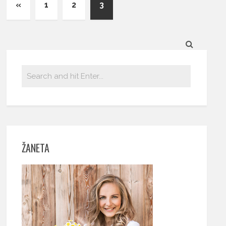
«
1
2
3
ŽANETA