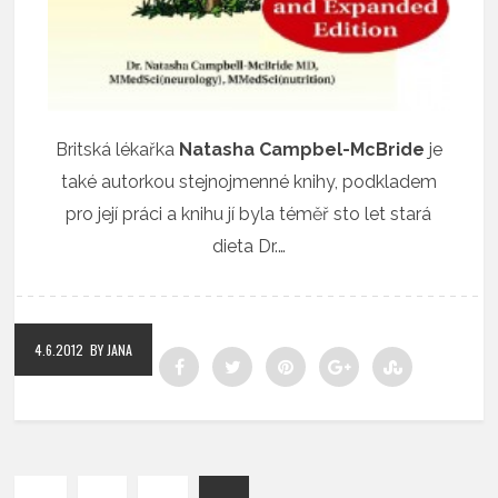
Britská lékařka
Natasha Campbel-McBride
je
také autorkou stejnojmenné knihy, podkladem
pro její práci a knihu jí byla téměř sto let stará
dieta Dr.…
4.6.2012
BY JANA