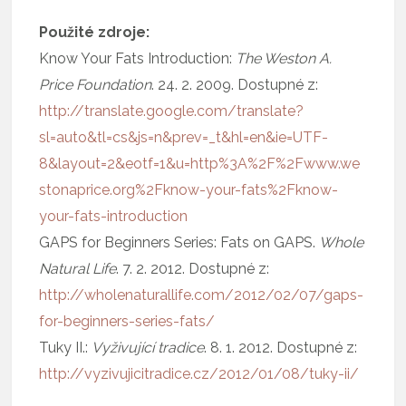
Použité zdroje:
Know Your Fats Introduction:
The Weston A.
Price Foundation
. 24. 2. 2009. Dostupné z:
http://translate.google.com/translate?
sl=auto&tl=cs&js=n&prev=_t&hl=en&ie=UTF-
8&layout=2&eotf=1&u=http%3A%2F%2Fwww.we
stonaprice.org%2Fknow-your-fats%2Fknow-
your-fats-introduction
GAPS for Beginners Series: Fats on GAPS.
Whole
Natural Life
. 7. 2. 2012. Dostupné z:
http://wholenaturallife.com/2012/02/07/gaps-
for-beginners-series-fats/
Tuky II.:
Vyživující tradice
. 8. 1. 2012. Dostupné z:
http://vyzivujicitradice.cz/2012/01/08/tuky-ii/