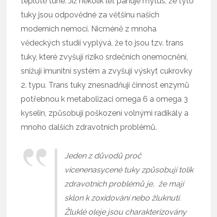
teplotě tuhé. Již několik let panuje mýtus, že tyto
tuky jsou odpovědné za většinu našich
moderních nemocí. Nicméně z mnoha
vědeckých studií vyplývá, že to jsou tzv. trans
tuky, které zvyšují riziko srdečních onemocnění,
snižují imunitní systém a zvyšují výskyt cukrovky
2. typu. Trans tuky znesnadňují činnost enzymů
potřebnou k metabolizaci omega 6 a omega 3
kyselin, způsobují poškození volnými radikály a
mnoho dalších zdravotních problémů.
Jeden z důvodů proč
vícenenasycené tuky způsobují tolik
zdravotních problémů je, že mají
sklon k zoxidování nebo žluknutí.
Žluklé oleje jsou charakterizovány