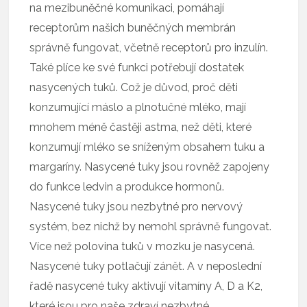
na mezibuněčné komunikaci, pomáhají
receptorům našich buněčných membrán
správně fungovat, včetně receptorů pro inzulín.
Také plíce ke své funkci potřebují dostatek
nasycených tuků. Což je důvod, proč děti
konzumující máslo a plnotučné mléko, mají
mnohem méně častěji astma, než děti, které
konzumují mléko se sníženým obsahem tuku a
margaríny. Nasycené tuky jsou rovněž zapojeny
do funkce ledvin a produkce hormonů.
Nasycené tuky jsou nezbytné pro nervový
systém, bez nichž by nemohl správně fungovat.
Více než polovina tuků v mozku je nasycená.
Nasycené tuky potlačují zánět. A v neposlední
řadě nasycené tuky aktivují vitamíny A, D a K2,
které jsou pro naše zdraví nezbytné.