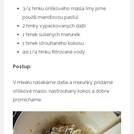
3/4 hrnku oříškového másla (my jsme
použili mandlovou pastu)
2 hrnky vypeckovaných datlí
1 hrnek sušených meruněk
1 hrnek strouhaného kokosu
asi 1/4 hrnku filtrované vody
Postup:
V mixéru nasekáme datle a meruňky, přidámé
oříškové máslo, nastrouhaný kokos a dobře
promícháme.