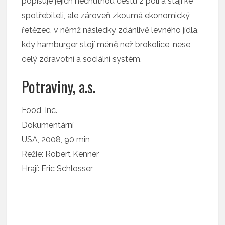
popisuje jejich nechutnou cestu z polí a stájí ke
spotřebiteli, ale zároveň zkoumá ekonomický
řetězec, v němž následky zdánlivě levného jídla,
kdy hamburger stojí méně než brokolice, nese
celý zdravotní a sociální systém.
Potraviny, a.s.
Food, Inc.
Dokumentární
USA, 2008, 90 min
Režie: Robert Kenner
Hrají: Eric Schlosser