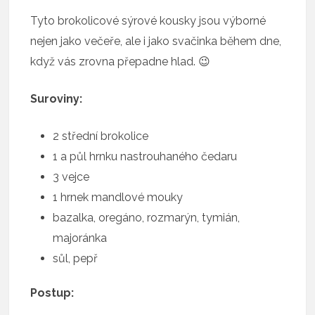
Tyto brokolicové sýrové kousky jsou výborné
nejen jako večeře, ale i jako svačinka během dne,
když vás zrovna přepadne hlad. 😉
Suroviny:
2 střední brokolice
1 a půl hrnku nastrouhaného čedaru
3 vejce
1 hrnek mandlové mouky
bazalka, oregáno, rozmarýn, tymián,
majoránka
sůl, pepř
Postup: