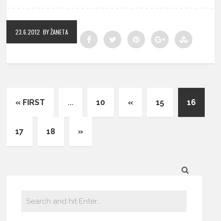
23.6.2012
BY ŽANETA
« FIRST
...
10
«
15
16
17
18
»