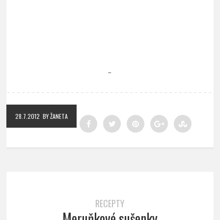
…
28.7.2012
BY ŽANETA
RECEPTY
Meruňkové sušenky