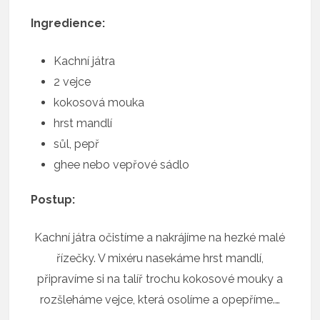
Ingredience:
Kachní játra
2 vejce
kokosová mouka
hrst mandlí
sůl, pepř
ghee nebo vepřové sádlo
Postup:
Kachní játra očistíme a nakrájíme na hezké malé
řízečky. V mixéru nasekáme hrst mandlí,
připravíme si na talíř trochu kokosové mouky a
rozšleháme vejce, která osolíme a opepříme.…