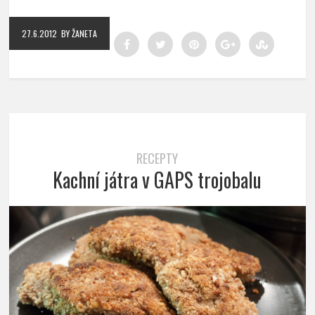
27.6.2012
BY ŽANETA
RECEPTY
Kachní játra v GAPS trojobalu