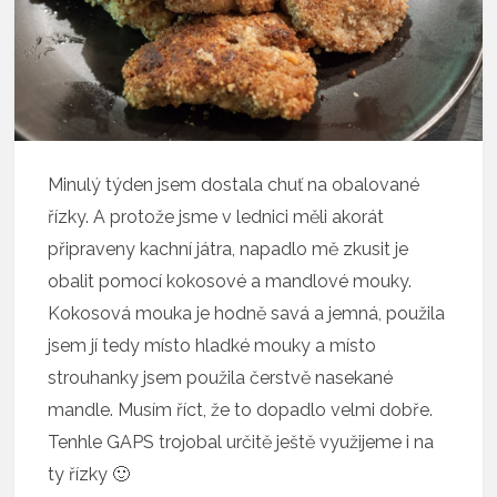
Minulý týden jsem dostala chuť na obalované
řízky. A protože jsme v lednici měli akorát
připraveny kachní játra, napadlo mě zkusit je
obalit pomocí kokosové a mandlové mouky.
Kokosová mouka je hodně savá a jemná, použila
jsem jí tedy místo hladké mouky a místo
strouhanky jsem použila čerstvě nasekané
mandle. Musím říct, že to dopadlo velmi dobře.
Tenhle GAPS trojobal určitě ještě využijeme i na
ty řízky 🙂