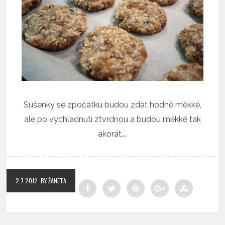
Sušenky se zpočátku budou zdát hodně měkké,
ale po vychladnutí ztvrdnou a budou měkké tak
akorát.…
2.7.2012
BY ŽANETA