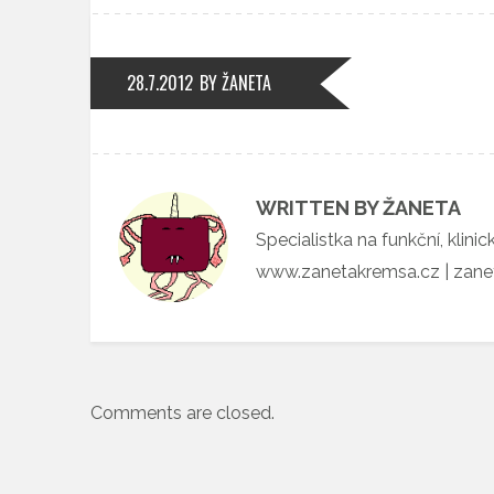
28.7.2012
BY ŽANETA
WRITTEN BY ŽANETA
Specialistka na funkční, klini
www.zanetakremsa.cz | zan
Comments are closed.