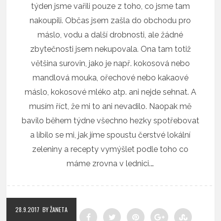
týden jsme vařili pouze z toho, co jsme tam
nakoupili. Občas jsem zašla do obchodu pro
máslo, vodu a další drobnosti, ale žádné
zbytečnosti jsem nekupovala. Ona tam totiž
většina surovin, jako je např. kokosová nebo
mandlová mouka, ořechové nebo kakaové
máslo, kokosové mléko atp. ani nejde sehnat. A
musím říct, že mi to ani nevadilo. Naopak mě
bavilo během týdne všechno hezky spotřebovat
a líbilo se mi, jak jíme spoustu čerstvé lokální
zeleniny a recepty vymýšlet podle toho co
máme zrovna v lednici.…
28.9.2017
BY ŽANETA