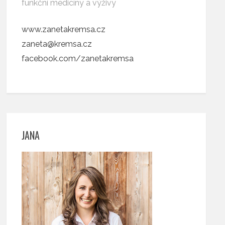
funkční medicíny a výživy
www.zanetakremsa.cz
zaneta@kremsa.cz
facebook.com/zanetakremsa
JANA