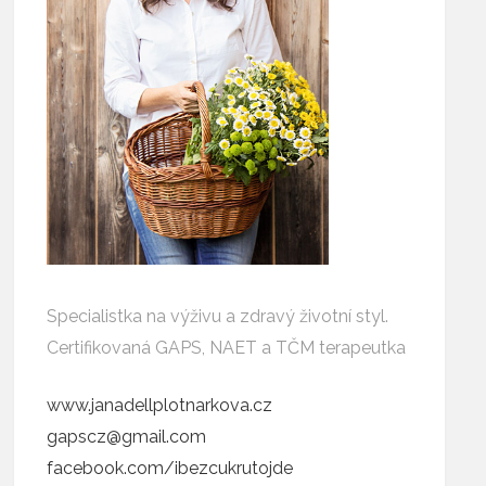
Specialistka na výživu a zdravý životní styl.
Certifikovaná GAPS, NAET a TČM terapeutka
www.janadellplotnarkova.cz
gapscz@gmail.com
facebook.com/ibezcukrutojde