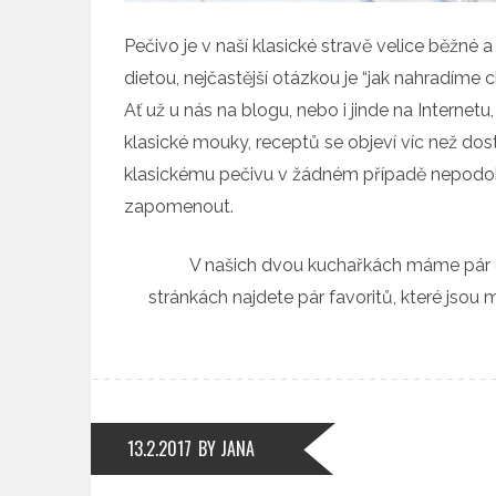
Pečivo je v naší klasické stravě velice běžné
dietou, nejčastější otázkou je “jak nahradíme
Ať už u nás na blogu, nebo i jinde na Internet
klasické mouky, receptů se objeví víc než dost.
klasickému pečivu v žádném případě nepodob
zapomenout.
V našich dvou kuchařkách máme pár o
stránkách najdete pár favoritů, které jsou 
13.2.2017
BY JANA