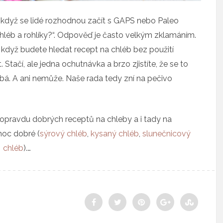
 a když se lidé rozhodnou začít s GAPS nebo Paleo
 chléb a rohlíky?“. Odpověď je často velkým zklamáním.
u, když budete hledat recept na chléb bez použití
 Stačí, ale jedna ochutnávka a brzo zjistíte, že se to
á. A ani nemůže. Naše rada tedy zní na pečivo
pravdu dobrých receptů na chleby a i tady na
moc dobré (
sýrový chléb
,
kysaný chléb
,
slunečnicový
chléb
).…