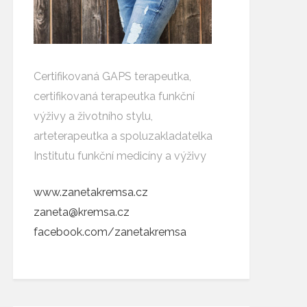
Certifikovaná GAPS terapeutka,
certifikovaná terapeutka funkční
výživy a životního stylu,
arteterapeutka a spoluzakladatelka
Institutu funkční medicíny a výživy
www.zanetakremsa.cz
zaneta@kremsa.cz
facebook.com/zanetakremsa