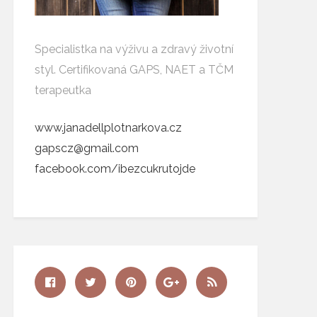
Specialistka na výživu a zdravý životní
styl. Certifikovaná GAPS, NAET a TČM
terapeutka
www.janadellplotnarkova.cz
gapscz@gmail.com
facebook.com/ibezcukrutojde