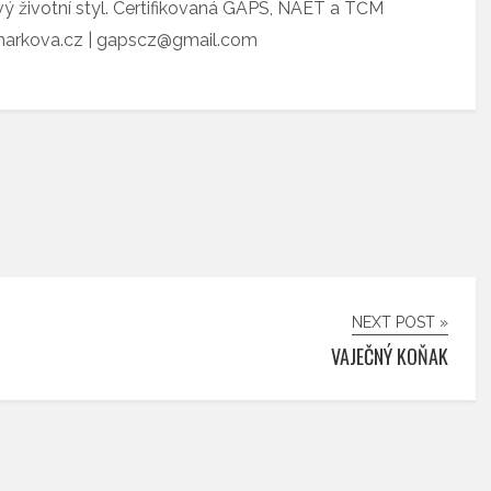
vý životní styl. Certifikovaná GAPS, NAET a TČM
tnarkova.cz | gapscz@gmail.com
NEXT POST »
VAJEČNÝ KOŇAK