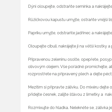
Dýni oloupejte, odstraňte semínka a nakrájejte
Růžičkovou kapustu umyjte, ostraňte vnější list
Papriku umyjte, odstraňte jadřinec a nakrájejte
Oloupejte cibuli, nakrájejte ji na větší kostky a
Připravenou zeleninu osolte, opepřete, posyp
olivovým olejem. Vše pořádně promíchejte, aby
rozprostřete na připravený plech a dejte péc
Mezitím si připravte zálivku. Do mixéru dejt
přidejte česnek, zalijte šťávou z limetky a nak
Rozmixujte do hladka. Nelekněte se, zálivka j