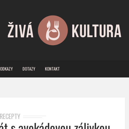
ODKAZY
DOTAZY
KONTAKT
RECEPTY
lát s avokádovou zálivkou