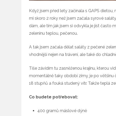
Když jsem před lety začínala s GAPS dietou, 
mi skoro 2 roky než jsem začala syrové saláty 
dám, ale tím jak jsem si odvykla je jíst často
zeleninu teplou, pečenou.
A tak jsem začala dělat saláty z pečené zelen
vhodnější nejen na trávení, ale také do chlad
Tiše závidím tu zasněženou krajinu, kterou vi
momentálně taky období zimy, je po většinu 
18 stupňů a fouká studený vítr. Takže teplá ze
Co budete potřebovat:
400 gramů máslové dýně