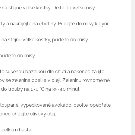
 na stejně velké kostky. Dejte do větší misy.
y a nakrájejte na čtvrtiny. Přidejte do mísy k dýni.
 na stejně velké kostky, přidejte do mísy.
 přidejte do mísy.
te sušenou bazalkou dle chuti a nakonec zalijte
 se zelenina obalila v oleji. Zeleninu rovnoměrně
t do trouby na 170 °C na 35-40 minut
e oloupané, vypeckované avokádo, osolte, opepřete,
onec přidejte olivový olej.
e celkem hustá.