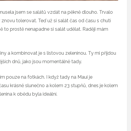
musela jsem se salátů vzdát na pěkně dlouho. Trvalo
znovu tolerovat. Teď už si salát čas od času s chutí
 mě to prostě nenapadne si salát udělat. Raději mám
iny a kombinovat je s listovou zeleninou. Ty mi přijdou
nějších dnů, jako jsou momentálně tady.
dím pouze na fotkách. I když tady na Maui je
času krásně slunečno a kolem 23 stupňů, dnes je kolem
lenina k obědu byla ideální.