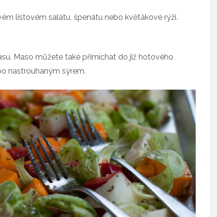
stvém listovém salátu, špenátu nebo květákové rýži.
masu. Maso můžete také přimíchat do již hotového
nebo nastrouhaným sýrem.