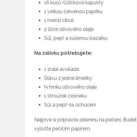
16 kusů růžičkové kapusty
1 velkou červenou papriku
1 menší cibuli
2 lžíce olivového oleje
Sůl, pepř a sušenou bazalku
Na zálivku potřebujete:
1 zralé avokádo
Šťávu z jedné limetky
¼ hrnku olivového oleje
1 stroužek česneku
Sůl a pepř na ochucení
Nejprve si připravte zeleninu na pečení. Bud
vyložte pečícím papírem.