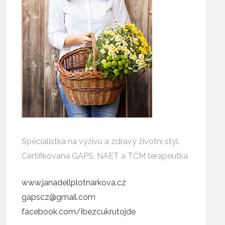
Specialistka na výživu a zdravý životní styl.
Certifikovaná GAPS, NAET a TČM terapeutka
www.janadellplotnarkova.cz
gapscz@gmail.com
facebook.com/ibezcukrutojde