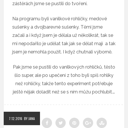
zástěrách jsme se pustili do tvoření.
Na programu byli vanilkové rohlíčky, medové
sušenky a dvojbarevné sušenky. Těmi jsme
začali a i když jsem je dělala už několikrát, tak se
mi nepodařilo je udělat tak jak se dělat mají a tak
jsem je nemohla použít. I když chutnali výborně.
Pak jsme se pustili do vanilkových rohlíčků, těsto
šlo super, ale po upečení z toho byli spíš rohlíky
než rohlíčky, takže tento experiment potřebuje
ještě nějak doladit než se s ním můžu pochlubit.…
7.12.2016
BY JANA