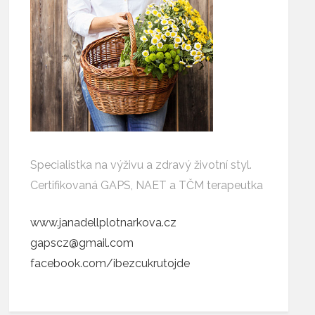
Specialistka na výživu a zdravý životní styl.
Certifikovaná GAPS, NAET a TČM terapeutka
www.janadellplotnarkova.cz
gapscz@gmail.com
facebook.com/ibezcukrutojde