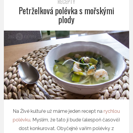
RECEPTY
Petrželková polévka s mořskými
plody
Na Živé kultuře už máme jeden recept na
rychlou
polévku
. Myslím, že tato jí bude (alespoň časově)
dost konkurovat. Obyčejně vařím polévky z