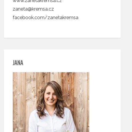
www.zanetakremsa.cz
zaneta@kremsa.cz
facebook.com/zanetakremsa
JANA