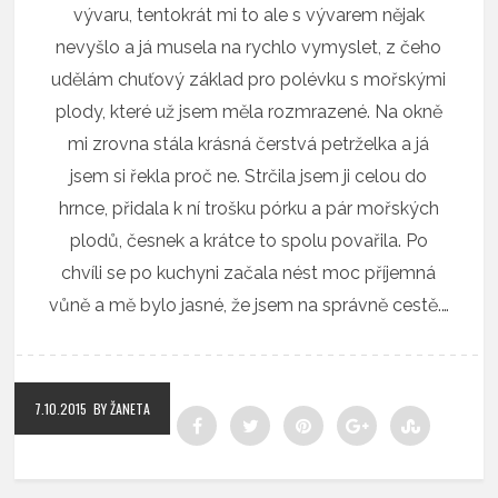
vývaru, tentokrát mi to ale s vývarem nějak
nevyšlo a já musela na rychlo vymyslet, z čeho
udělám chuťový základ pro polévku s mořskými
plody, které už jsem měla rozmrazené. Na okně
mi zrovna stála krásná čerstvá petrželka a já
jsem si řekla proč ne. Strčila jsem ji celou do
hrnce, přidala k ní trošku pórku a pár mořských
plodů, česnek a krátce to spolu povařila. Po
chvíli se po kuchyni začala nést moc příjemná
vůně a mě bylo jasné, že jsem na správně cestě.…
7.10.2015
BY ŽANETA