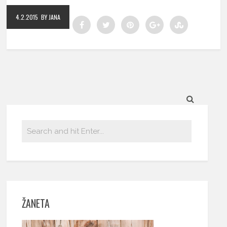
4.2.2015
BY JANA
ŽANETA