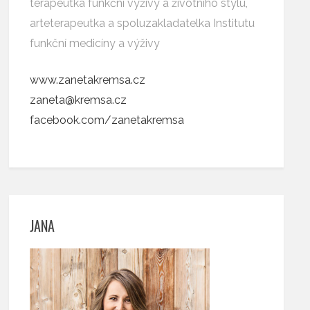
terapeutka funkční výživy a životního stylu,
arteterapeutka a spoluzakladatelka Institutu
funkční medicíny a výživy
www.zanetakremsa.cz
zaneta@kremsa.cz
facebook.com/zanetakremsa
JANA