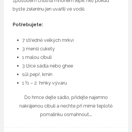
způsobem chutná mnohem lépe, než pokud
byste zeleninu jen uvařili ve vodě.
Potřebujete:
7 středně velkých mrkví
3 menší cukety
1 malou cibuli
3 lžíce sádla nebo ghee
sůl pepř, kmín
1 ½ – 2 hrnky vývaru
Do hrnce dejte sádlo, přidejte najemno
nakrájenou cibuli a nechte při mírné teplotě
pomalinku osmahnout.…