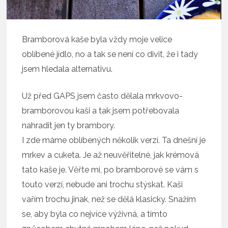
Bramborová kaše byla vždy moje velice
oblíbené jídlo, no a tak se není co divit, že i tady
jsem hledala alternativu.
Už před GAPS jsem často dělala mrkvovo-
bramborovou kaši a tak jsem potřebovala
nahradit jen ty brambory.
I zde máme oblíbených několik verzí. Ta dnešní je
mrkev a cuketa. Je až neuvěřitelné, jak krémová
tato kaše je. Věřte mi, po bramborové se vám s
touto verzí, nebude ani trochu stýskat. Kaši
vařím trochu jinak, než se dělá klasicky. Snažím
se, aby byla co nejvíce výživná, a tímto