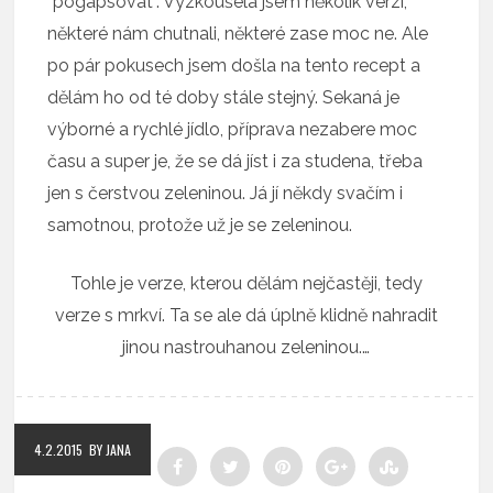
“pogapsovat”. Vyzkoušela jsem několik verzí,
některé nám chutnali, některé zase moc ne. Ale
po pár pokusech jsem došla na tento recept a
dělám ho od té doby stále stejný. Sekaná je
výborné a rychlé jídlo, příprava nezabere moc
času a super je, že se dá jíst i za studena, třeba
jen s čerstvou zeleninou. Já jí někdy svačím i
samotnou, protože už je se zeleninou.
Tohle je verze, kterou dělám nejčastěji, tedy
verze s mrkví. Ta se ale dá úplně klidně nahradit
jinou nastrouhanou zeleninou.…
4.2.2015
BY JANA