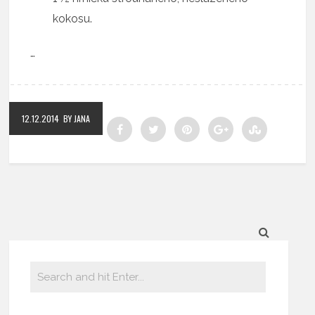
kokosu.
…
12.12.2014
BY JANA