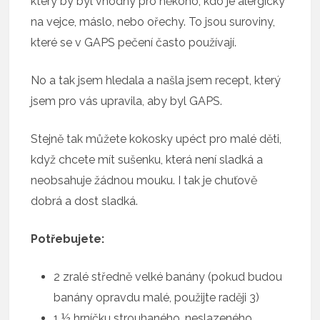
který by byl vhodný pro někoho, kdo je alergický
na vejce, máslo, nebo ořechy. To jsou suroviny,
které se v GAPS pečení často používají.
No a tak jsem hledala a našla jsem recept, který
jsem pro vás upravila, aby byl GAPS.
Stejně tak můžete kokosky upéct pro malé děti,
když chcete mít sušenku, která není sladká a
neobsahuje žádnou mouku. I tak je chuťově
dobrá a dost sladká.
Potřebujete:
2 zralé středně velké banány (pokud budou
banány opravdu malé, použijte raději 3)
1 ½ hrníčku strouhaného, neslazeného