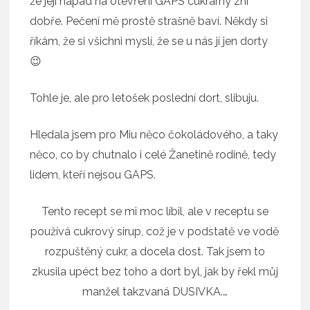
že její nápad na otevření GAPS cukrárny zní
dobře. Pečení mě prostě strašně baví. Někdy si
říkám, že si všichni myslí, že se u nás jí jen dorty
😉
Tohle je, ale pro letošek poslední dort, slibuju.
Hledala jsem pro Miu něco čokoládového, a taky
něco, co by chutnalo i celé Žanetině rodině, tedy
lidem, kteří nejsou GAPS.
Tento recept se mi moc líbil, ale v receptu se
používá cukrový sirup, což je v podstatě ve vodě
rozpuštěný cukr, a docela dost. Tak jsem to
zkusila upéct bez toho a dort byl, jak by řekl můj
manžel takzvaná DUSIVKA.…