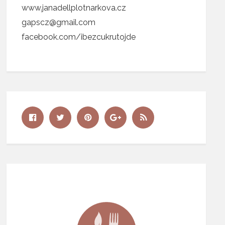
www.janadellplotnarkova.cz
gapscz@gmail.com
facebook.com/ibezcukrutojde