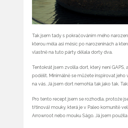
Tak jsem tady s pokračováním mého narozenino
kterou měla asi měsíc po narozeninách a ktero
vlastně na tuto párty dělala dorty dva.
Tentokrát jsem zvolila dort, který není GAPS, 
podělit. Minimálně se můžete inspirovat jeho
na vás. Já jsem dort nemohla tak jako tak. Tak
Pro tento recept jsem se rozhodla, protože j
třtinová) mouky, která je v Paleo komunitě v
Arrowroot nebo mouku Ságo. Já jsem použila