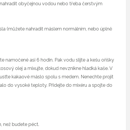
nahradit obyčejnou vodou nebo třeba čerstvým
sla (můžete nahradit máslem normálním, nebo úplně
 namočené asi 6 hodin. Pak vodu slijte a kešu oříšky
osový olej a mixujte, dokud nevznikne hladká kaše. V
pusťte kakaové máslo spolu s medem. Nenechte projít
alo do vysoké teploty. Přidejte do mixéru a spojte do
, než budete péct.