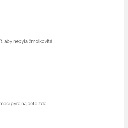
t, aby nebyla žmolkovitá
omácí pyré najdete zde