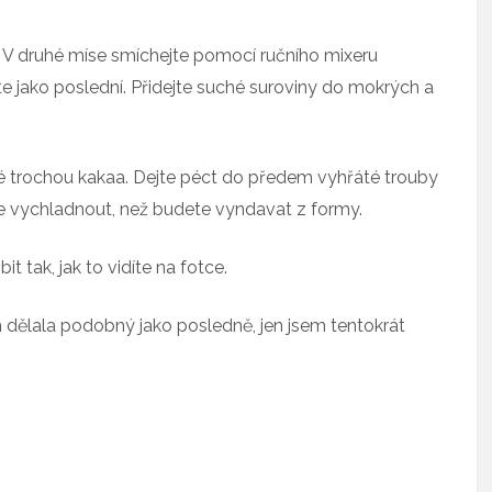
 V druhé míse smíchejte pomocí ručního mixeru
e jako poslední. Přidejte suché suroviny do mokrých a
né trochou kakaa. Dejte péct do předem vyhřáté trouby
te vychladnout, než budete vyndavat z formy.
 tak, jak to vidíte na fotce.
m dělala podobný jako posledně, jen jsem tentokrát