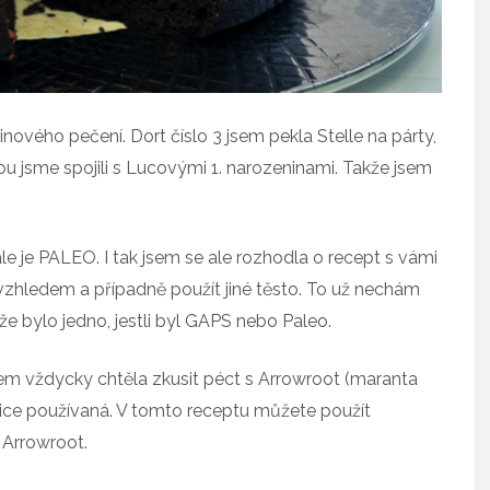
vého pečení. Dort číslo 3 jsem pekla Stelle na párty,
u jsme spojili s Lucovými 1. narozeninami. Takže jsem
ale je PALEO. I tak jsem se ale rozhodla o recept s vámi
 vzhledem a případně použít jiné těsto. To už nechám
že bylo jedno, jestli byl GAPS nebo Paleo.
sem vždycky chtěla zkusit péct s Arrowroot (maranta
elice používaná. V tomto receptu můžete použít
 Arrowroot.