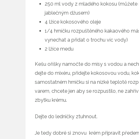
250 ml vody z mladého kokosu (můžete 
jablečným džusem)
4 lžíce kokosového oleje
1/4 hrníčku rozpuštěného kakaového má
vynechat a přidat o trochu víc vody)
2 lžíce medu
Kešu oříšky namočte do mísy s vodou a nechte
dejte do mixéru, přidejte kokosovou vodu, kok
samostatném hrníčku si na nízké teplotě roz
varem, chcete jen aby se rozpustilo, ne zahřív
zbytku krému.
Dejte do ledničky ztuhnout.
Je tedy dobré si znovu krém připravit předem