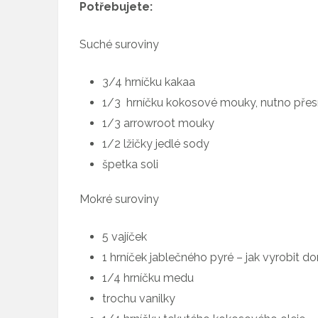
Potřebujete:
Suché suroviny
3/4 hrníčku kakaa
1/3 hrníčku kokosové mouky, nutno přesí
1/3 arrowroot mouky
1/2 lžičky jedlé sody
špetka soli
Mokré suroviny
5 vajíček
1 hrníček jablečného pyré – jak vyrobit d
1/4 hrníčku medu
trochu vanilky