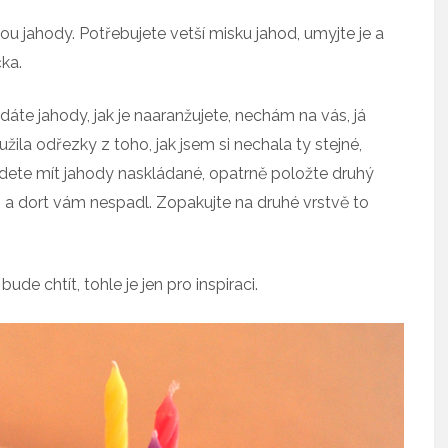
ou jahody. Potřebujete vetší misku jahod, umyjte je a
čka.
dáte jahody, jak je naaranžujete, nechám na vás, já
ila odřezky z toho, jak jsem si nechala ty stejné,
dete mít jahody naskládané, opatrně položte druhý
o a dort vám nespadl. Zopakujte na druhé vrstvě to
de chtít, tohle je jen pro inspiraci.