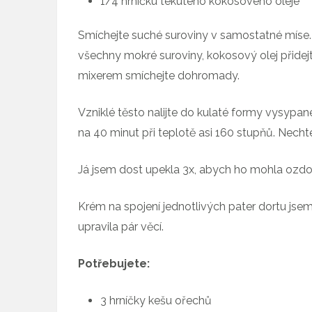
1/4 hrníčku tekutého kokosového oleje
Smíchejte suché suroviny v samostatné míse.
všechny mokré suroviny, kokosový olej přidejt
mixerem smíchejte dohromady.
Vzniklé těsto nalijte do kulaté formy vysypa
na 40 minut při teplotě asi 160 stupňů. Nech
Já jsem dost upekla 3x, abych ho mohla ozdobit
Krém na spojení jednotlivých pater dortu jse
upravila pár věcí.
Potřebujete:
3 hrníčky kešu ořechů