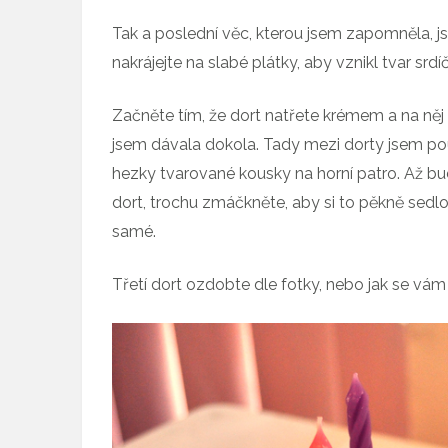
Tak a poslední věc, kterou jsem zapomněla, js
nakrájejte na slabé plátky, aby vznikl tvar srdí
Začněte tím, že dort natřete krémem a na něj 
jsem dávala dokola. Tady mezi dorty jsem použ
hezky tvarované kousky na horní patro. Až bu
dort, trochu zmáčkněte, aby si to pěkně sedl
samé.
Třetí dort ozdobte dle fotky, nebo jak se vám bu