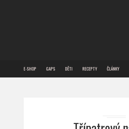
E-SHOP
GAPS
DĚTI
RECEPTY
ČLÁNKY
Třípatrový 