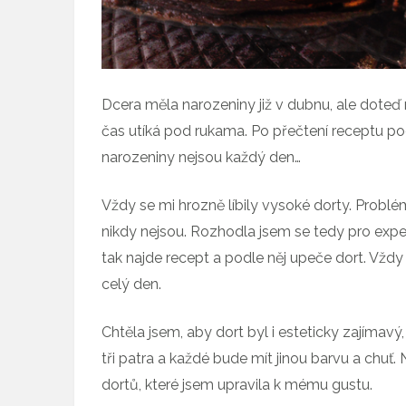
Dcera měla narozeniny již v dubnu, ale doteď
čas utíká pod rukama. Po přečtení receptu poc
narozeniny nejsou každý den…
Vždy se mi hrozně líbily vysoké dorty. Probl
nikdy nejsou. Rozhodla jsem se tedy pro exper
tak najde recept a podle něj upeče dort. Vžd
celý den.
Chtěla jsem, aby dort byl i esteticky zajímavý
tři patra a každé bude mít jinou barvu a chuť
dortů, které jsem upravila k mému gustu.