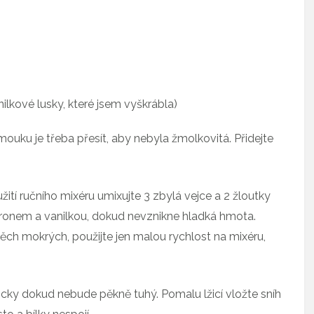
nilkové lusky, které jsem vyškrábla)
ouku je třeba přesít, aby nebyla žmolkovitá. Přidejte
žití ručního mixéru umixujte 3 zbylá vejce a 2 žloutky
onem a vanilkou, dokud nevznikne hladká hmota.
ch mokrých, použijte jen malou rychlost na mixéru,
sicky dokud nebude pěkně tuhý. Pomalu lžicí vložte sníh