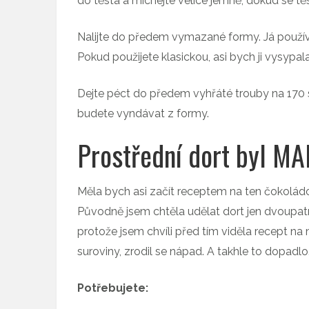
do těsta a míchejte velice jemně, dokud se těs
Nalijte do předem vymazané formy. Já použív
Pokud použijete klasickou, asi bych ji vysyp
Dejte péct do předem vyhřáté trouby na 170 
budete vyndávat z formy.
Prostřední dort byl M
Měla bych asi začít receptem na ten čokoládo
Původně jsem chtěla udělat dort jen dvoupatr
protože jsem chvíli před tím viděla recept n
suroviny, zrodil se nápad. A takhle to dopadlo
Potřebujete: