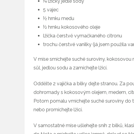
¼ lžičky jedlé sody
5 vajec
½ hrnku medu
½ hrnku kokosového oleje
lžička čerstvě vymačkaného citronu
trochu čerstvé vanilky (já jsem použila va
V míse smíchejte suché suroviny, kokosovou m
sůl, jedlou sodu a zamíchejte lžicí.
Oddělte 2 vajíčka a bílky dejte stranou. Za pou
dohromady s kokosovým olejem, medem, citr
Potom pomalu vmíchejte suché suroviny do tě
nebo promíchejte lžicí.
V samostatné míse ušlehejte sníh z bílků, kla