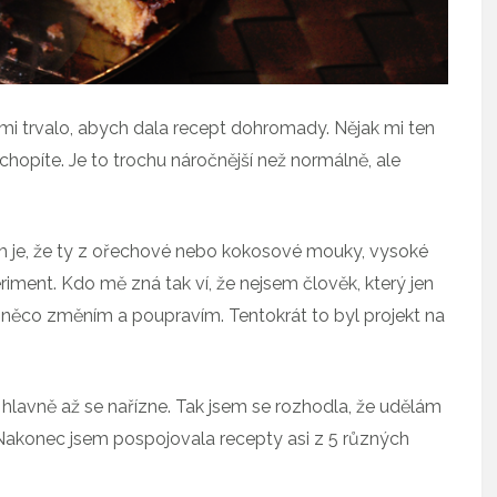
 mi trvalo, abych dala recept dohromady. Nějak mi ten
hopíte. Je to trochu náročnější než normálně, ale
ém je, že ty z ořechové nebo kokosové mouky, vysoké
iment. Kdo mě zná tak ví, že nejsem člověk, který jen
y něco změním a poupravím. Tentokrát to byl projekt na
, hlavně až se nařízne. Tak jsem se rozhodla, že udělám
. Nakonec jsem pospojovala recepty asi z 5 různých