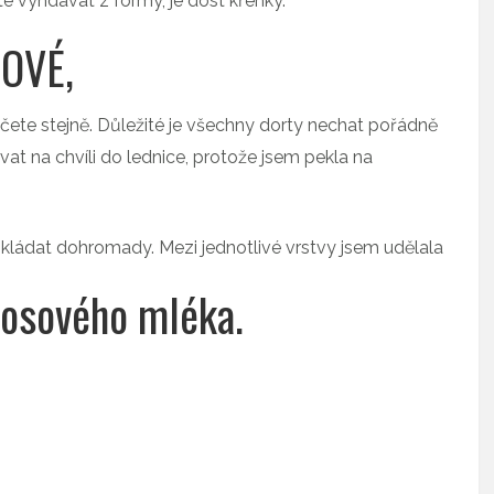
e vyndávat z formy, je dost křehký.
DOVÉ,
ečete stejně. Důležité je všechny dorty nechat pořádně
at na chvíli do lednice, protože jsem pekla na
kládat dohromady. Mezi jednotlivé vrstvy jsem udělala
osového mléka.