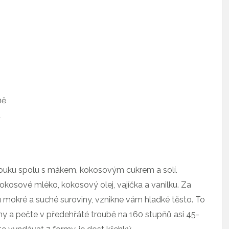
mě
a
uku spolu s mákem, kokosovým cukrem a solí.
okosové mléko, kokosový olej, vajíčka a vanilku. Za
 mokré a suché suroviny, vznikne vám hladké těsto. To
 a pečte v předehřáté troubě na 160 stupňů asi 45-