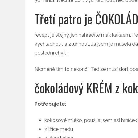
50 minut. Nechte dort vychladnout, než budet
Třetí patro je ČOKOLÁ
recept je stejný, jen nahradíte mák kakaem. P
vychladnout a ztuhnout. Já jsem je musela dáv
poslední chvíli.
Nicméně tím to nekončí. Ted se musí dort pos
čokoládový KRÉM z kok
Potřebujete:
kokosové mléko, použila jsem asi hrníček
2 lžíce medu