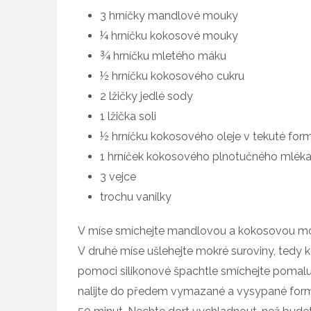
3 hrníčky mandlové mouky
¼ hrníčku kokosové mouky
¾ hrníčku mletého máku
½ hrníčku kokosového cukru
2 lžičky jedlé sody
1 lžička soli
½ hrníčku kokosového oleje v tekuté for
1 hrníček kokosového plnotučného mlék
3 vejce
trochu vanilky
V míse smíchejte mandlovou a kokosovou mo
V druhé míse ušlehejte mokré suroviny, tedy k
pomoci silikonové špachtle smíchejte pomalu
nalijte do předem vymazané a vysypané formy