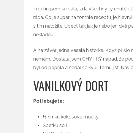
Trochu jsem se bála, zda všechny ty chutě p
ráda. Co je super na tomhle receptu, je hlavně
s tím naložíte. Upéct tak jak je nebo jen dvě p
nekladou.
A na závěr jedna veselá historka. Když přišlo 
nemám. Dostala jsem CHYTRÝ nápad, že použi
byl od popela a nedal se kvůli tomu jíst. Navíc 
VANILKOVÝ DORT
Potřebujete:
½ hrnku kokosové mouky
Špetku soli