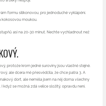
to a bílky nespojí.
ám formu silikonovou, pro jednoduché vyklápění.
ala kokosovou moukou.
stupňů asi na 20-30 minut. Nechte vychladnout než
AKOVÝ.
vý, protože krom jedné suroviny jsou vlastně stejné.
ový, ale dcera mě přesvědčila, že chce patra 3. A
a makový dort, ale neměla jsem na něj doma všechny
. I když se možná zdá velice složitý, opravdu není.