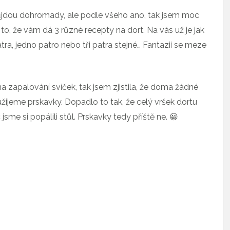
ůjdou dohromady, ale podle všeho ano, tak jsem moc
 to, že vám dá 3 různé recepty na dort. Na vás už je jak
atra, jedno patro nebo tři patra stejné… Fantazii se meze
na zapalování svíček, tak jsem zjistila, že doma žádné
jeme prskavky. Dopadlo to tak, že celý vršek dortu
jsme si popálili stůl. Prskavky tedy příště ne. 😀