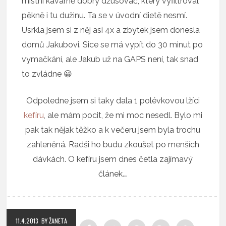
místní kavárně dobrý džusovač, který vyfiltroval
pěkně i tu dužinu. Ta se v úvodní dietě nesmí.
Usrkla jsem si z něj asi 4x a zbytek jsem donesla
domů Jakubovi. Sice se má vypít do 30 minut po
vymačkání, ale Jakub už na GAPS není, tak snad
to zvládne 😀
Odpoledne jsem si taky dala 1 polévkovou lžíci
kefíru
, ale mám pocit, že mi moc nesedl. Bylo mi
pak tak nějak těžko a k večeru jsem byla trochu
zahleněná. Radši ho budu zkoušet po menších
dávkách. O kefíru jsem dnes četla zajímavý
článek.…
11.4.2013
BY ŽANETA