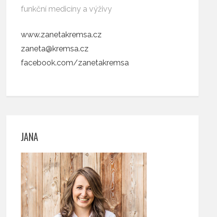
funkční medicíny a výživy
www.zanetakremsa.cz
zaneta@kremsa.cz
facebook.com/zanetakremsa
JANA