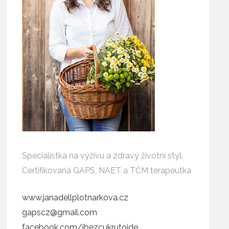
Specialistka na výživu a zdravý životní styl.
Certifikovaná GAPS, NAET a TČM terapeutka
www.janadellplotnarkova.cz
gapscz@gmail.com
facebook.com/ibezcukrutojde