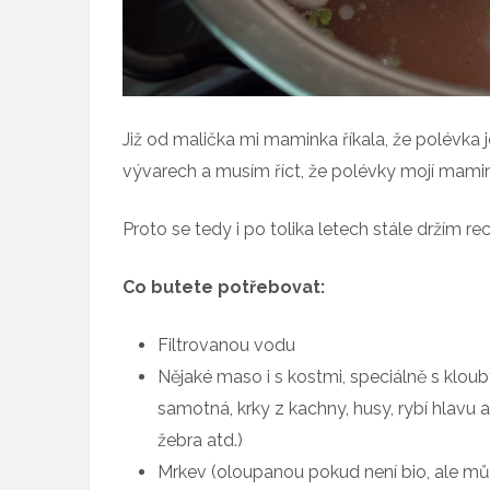
Již od malička mi maminka říkala, že polévka je
vývarech a musím říct, že polévky mojí mamink
Proto se tedy i po tolika letech stále držím r
Co butete potřebovat:
Filtrovanou vodu
Nějaké maso i s kostmi, speciálně s kloub
samotná, krky z kachny, husy, rybí hlavu a 
žebra atd.)
Mrkev (oloupanou pokud není bio, ale může