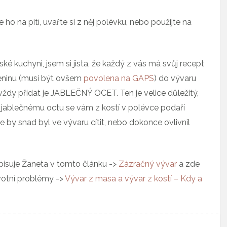
 ho na pití, uvařte si z něj polévku, nebo použijte na
eské kuchyni, jsem si jista, že každý z vás má svůj recept
leninu (musí být ovšem
povolena na GAPS
) do vývaru
vždy přidat je JABLEČNÝ OCET. Ten je velice důležitý,
y jablečnému octu se vám z kostí v polévce podaří
 by snad byl ve vývaru cítit, nebo dokonce ovlivnil
popisuje Žaneta v tomto článku ->
Zázračný vývar
a zde
votní problémy ->
Vývar z masa a vývar z kostí – Kdy a