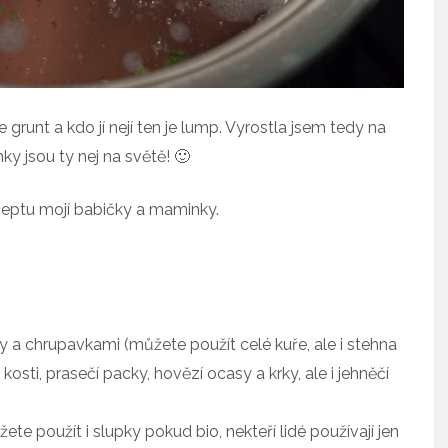
 grunt a kdo jí nejí ten je lump. Vyrostla jsem tedy na
y jsou ty nej na světě! 🙂
eceptu mojí babičky a maminky.
y a chrupavkami (můžete použít celé kuře, ale i stehna
kosti, prasečí packy, hovězí ocasy a krky, ale i jehněčí
te použít i slupky pokud bio, nekteří lidé používají jen