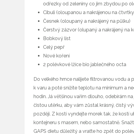
odřezky od zeleniny co jim zbydou po ol
Cibuli (oloupanou a nakrájenou na čtvrtky
Česnek (oloupaný a nakrájený na půlku)
Čerstvý zázvor (olupaný a nakrájený na 
Bobkový list
Celý pepř
Nové koření
2 polévkové lžíce bio jablečného octa
Do velkého hrnce nalijete filtrovanou vodu a 
k varu a poté snížíte teplotu na minimum a ne
hodin. Já většinou vařím dlouho, odebírám na
čistou utěrku, aby vám zůstal krásný, čistý vý
později. Z kostí vyndejte morek tak, že kostí
kontejneru s masem, nebo samostatně. Snažte 
GAPS dietu důležitý a vraťte ho zpět do polév