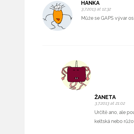
HANKA
3.7.2013 at 12:32
Může se GAPS vývar oso
ŽANETA
3.7.2013 at 21:02
Určitě ano, ale pou
keltská nebo růžo