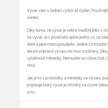
Vývar vám v lednici vydrží až týden. Používejte
vaření.
Díky tomu, že vývar je velice tradiční jídlo v č
na vývar. Je v podstatě úplně jedno co za ze
dáte a jaké maso použijete. Jediné co musíte 
ale při přípravě vývaru ne moc rozšířený. Dík
vytáhnout minerály. Nemusíte se vůbec bát, že
chuť.
Jak je to s probiotiky a minerály ve vývaru, 
popisuje který vývar je vhodný na různé zdra
proč
.