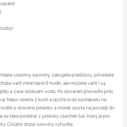
oupání)
)
kousky)
přidáte všechny suroviny, zakryjete pokličkou, přivedete
cháte vařit minimálně 6 hodin, ale můžete vařit i 24
 jídlo a zase dolévám vodu. Po dovaření přeceďte přes
var. Maso oberte z kostí a uložte si do kontejneru na
 uhodíte o dřevěné prkénko a morek uložte na později do
se take posbírat z polévky všechen tuk, který je pro
ky. Ostatní zbylé suroviny vyhoďte.