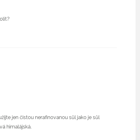
lit?
žijte jen čistou nerafinovanou sůl jako je sůl
vá himalájská.