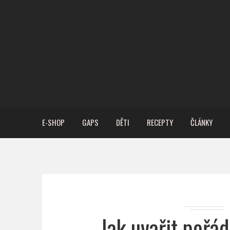
E-SHOP
GAPS
DĚTI
RECEPTY
ČLÁNKY
Jak uvařit pořá