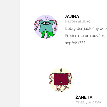
JAJINA
6.2.2014 at 22:49
Dobrý den,jablečný oce
Předem se omlouvám, al
nepřežijí???
ŽANETA
7.2.2014 at 07:04