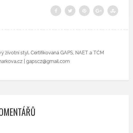
vý životní styl. Certifikovaná GAPS, NAET a TČM
tnarkova.cz | gapscz@gmail.com
KOMENTÁŘŮ