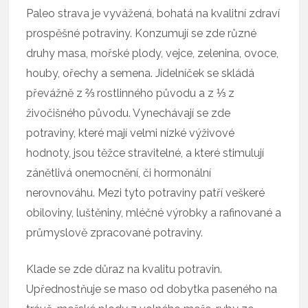
Paleo strava je vyvážená, bohatá na kvalitní zdraví
prospěšné potraviny. Konzumují se zde různé
druhy masa, mořské plody, vejce, zelenina, ovoce,
houby, ořechy a semena. Jídelníček se skládá
převážně z ⅔ rostlinného původu a z ⅓ z
živočišného původu. Vynechávají se zde
potraviny, které mají velmi nízké výživové
hodnoty, jsou těžce stravitelné, a které stimulují
zánětlivá onemocnění, či hormonální
nerovnováhu. Mezi tyto potraviny patří veškeré
obiloviny, luštěniny, mléčné výrobky a rafinované a
průmyslově zpracované potraviny.
Klade se zde důraz na kvalitu potravin.
Upřednostňuje se maso od dobytka paseného na