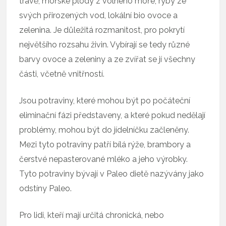
trávě, mořské plody z volného moře, ryby ze
svých přirozených vod, lokální bio ovoce a
zelenina. Je důležitá rozmanitost, pro pokrytí
největšího rozsahu živin. Vybírají se tedy různé
barvy ovoce a zeleniny a ze zvířat se jí všechny
části, včetně vnitřností.
Jsou potraviny, které mohou být po počáteční
eliminační fázi představeny, a které pokud nedělají
problémy, mohou být do jídelníčku začleněny.
Mezi tyto potraviny patří bílá rýže, brambory a
čerstvé nepasterované mléko a jeho výrobky.
Tyto potraviny bývají v Paleo dietě nazývány jako
odstíny Paleo.
Pro lidi, kteří mají určitá chronická, nebo