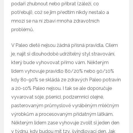
podaří zhubnout nebo přibrat (záleží, co
potřebují), což se jim předtím nikdy nestalo a
mnozí se na ní zbaví mnoha zdravotních
problémů.
V Paleo dietě nejsou žádná přísná pravidla. Cílem
je, najít si dlouhodobě udržitelný styl stravování,
který bude vyhovovat přímo vám. Některým
lidem vyhovuje pravidlo 80/20% nebo 90/10%
kdy 80-90% se skládá ze zdravých Paleo potravin
a 20-10% Paleo nejsou. I tak se ale doporučuje
vyvarovat sóje, pšenici, podzemnici olejné,
pasterovaným průmyslově vyráběným mléčným
výrobkům a procesovaným přídatným látkám.
Některým lidem zase vyhovuje zvolit si jeden den
v týdnu, kdy budou mít tzv. švindlovací den. Jak