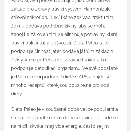
Paleo strava poskytuje stejně jako dieta GAPS
základ pro zdravý trávící systém. Harmonizuje
střevní mikroflóru. Léčí tkáně zažívací traktu tím,
že mu dodává potřebné živiny, aby se mohl
zahojit a zároveň tím, že eliminuje potraviny, které
trávicí trakt iritují a poškozují. Dieta Paleo také
podporuje činnost jater, dodává játrům základní
živiny, které potřebují ke správné funkci, a tím
podporuje detoxikaci organismu. Ve své podstatě
je Paleo velmi podobné dietě GAPS a najde se
mnoho receptů, které jsou použitelné pro obě
diety.
Dieta Paleo je v současné době velice populární a
stravuje se podle ní čím dál více a více lidí. Lidé se
na ní cítí skvěle, mají více energie, často se jim