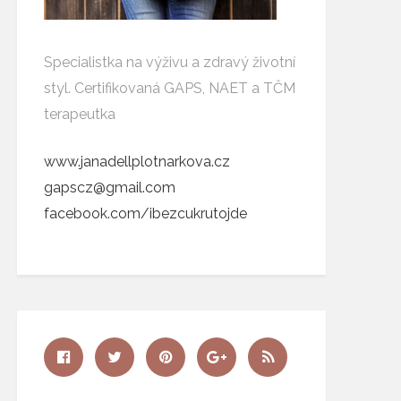
Specialistka na výživu a zdravý životní
styl. Certifikovaná GAPS, NAET a TČM
terapeutka
www.janadellplotnarkova.cz
gapscz@gmail.com
facebook.com/ibezcukrutojde