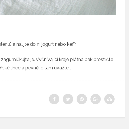
nu) a nalijte do ní jogurt nebo kefír.
zagumičkujte je. Vyčnívající kraje plátna pak prostrčte
ňské lince a pevně je tam uvažte.…