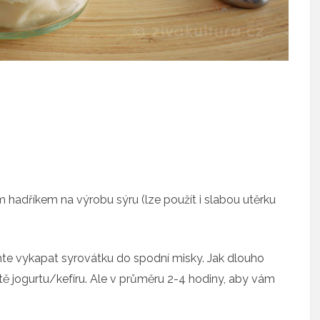
 hadříkem na výrobu sýru (lze použít i slabou utěrku
chte vykapat syrovátku do spodní misky. Jak dlouho
ě jogurtu/kefíru. Ale v průměru 2-4 hodiny, aby vám