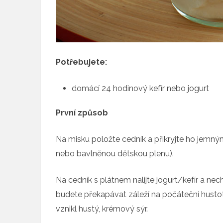
Potřebujete:
domácí 24 hodinový kefír nebo jogurt
První způsob
Na misku položte cedník a přikryjte ho jemným
nebo bavlněnou dětskou plenu).
Na cedník s plátnem nalijte jogurt/kefír a ne
budete překapávat záleží na počáteční hustot
vznikl hustý, krémový sýr.