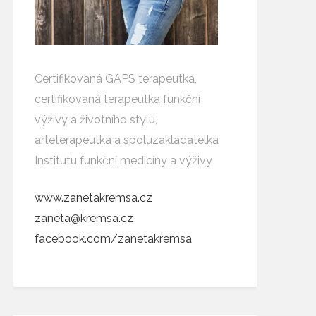
Certifikovaná GAPS terapeutka,
certifikovaná terapeutka funkční
výživy a životního stylu,
arteterapeutka a spoluzakladatelka
Institutu funkční medicíny a výživy
www.zanetakremsa.cz
zaneta@kremsa.cz
facebook.com/zanetakremsa