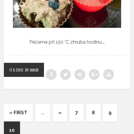
Pečeme při 150 °C zhruba hodinu.…
17.6.2012
BY JAKUB
« FIRST
...
«
7
8
9
10