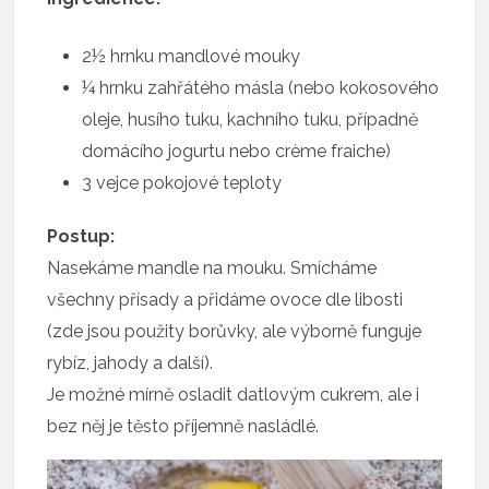
2½ hrnku mandlové mouky
¼ hrnku zahřátého másla (nebo kokosového
oleje, husího tuku, kachního tuku, případně
domácího jogurtu nebo crème fraiche)
3 vejce pokojové teploty
Postup:
Nasekáme mandle na mouku. Smícháme
všechny přísady a přidáme ovoce dle libosti
(zde jsou použity borůvky, ale výborně funguje
rybíz, jahody a další).
Je možné mírně osladit datlovým cukrem, ale i
bez něj je těsto příjemně nasládlé.