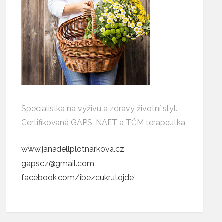
Specialistka na výživu a zdravý životní styl.
Certifikovaná GAPS, NAET a TČM terapeutka
www.janadellplotnarkova.cz
gapscz@gmail.com
facebook.com/ibezcukrutojde