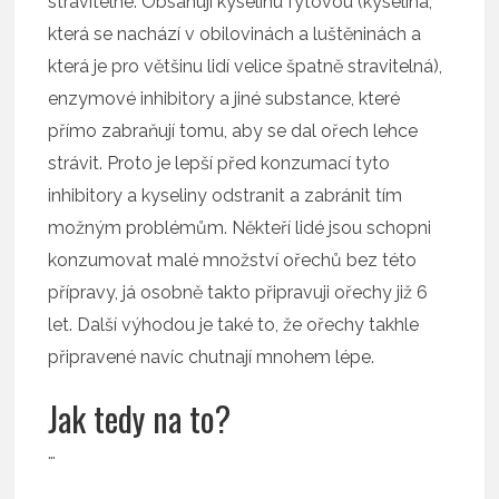
stravitelné. Obsahují kyselinu fytovou (kyselina,
která se nachází v obilovinách a luštěninách a
která je pro většinu lidí velice špatně stravitelná),
enzymové inhibitory a jiné substance, které
přímo zabraňují tomu, aby se dal ořech lehce
strávit. Proto je lepší před konzumací tyto
inhibitory a kyseliny odstranit a zabránit tím
možným problémům. Někteří lidé jsou schopni
konzumovat malé množství ořechů bez této
přípravy, já osobně takto připravuji ořechy již 6
let. Další výhodou je také to, že ořechy takhle
připravené navíc chutnají mnohem lépe.
Jak tedy na to?
…