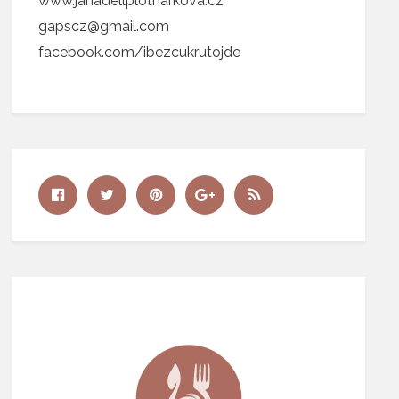
www.janadellplotnarkova.cz
gapscz@gmail.com
facebook.com/ibezcukrutojde