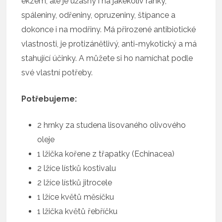
ekzém, ale je úžasný i na jakékoliv ranky,
spáleniny, odřeniny, opruzeniny, štípance a
dokonce i na modřiny. Má přirozené antibiotické
vlastnosti, je protizánětlivý, anti-mykotický a má
stahující účinky. A můžete si ho namíchat podle
své vlastní potřeby.
Potřebujeme:
2 hrnky za studena lisovaného olivového
oleje
1 lžička kořene z třapatky (Echinacea)
2 lžíce lístků kostivalu
2 lžíce lístků jitrocele
1 lžíce květů měsíčku
1 lžička květů řebříčku