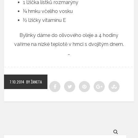
1 lžička lístků rozmarýny
¼ hrnku včelího vosku
½ lžičky vitamínu E
Bylinky dáme do olivového oleje a 4 hodiny
vaříme na nízké teplotě v hrnci s dvojitým dnem.
…
7.10.2014
BY ŽANETA