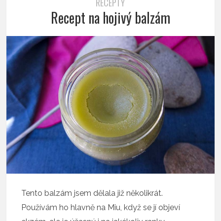
RECEPTY
Recept na hojivý balzám
Tento balzám jsem dělala již několikrát.
Používám ho hlavně na Miu, když se jí objeví