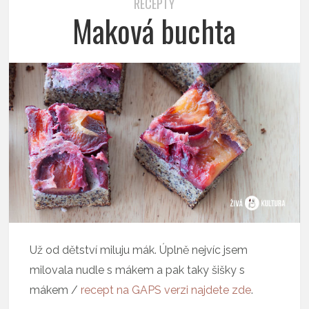
RECEPTY
Maková buchta
Už od dětství miluju mák. Úplně nejvíc jsem
milovala nudle s mákem a pak taky šišky s
mákem /
recept na GAPS verzi najdete zde
.