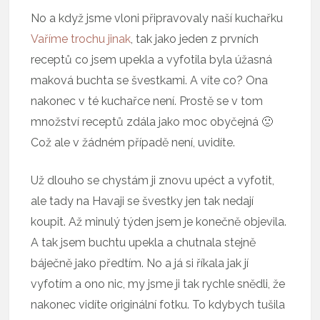
No a když jsme vloni připravovaly naší kuchařku
Vaříme trochu jinak
, tak jako jeden z prvních
receptů co jsem upekla a vyfotila byla úžasná
maková buchta se švestkami. A víte co? Ona
nakonec v té kuchařce není. Prostě se v tom
množství receptů zdála jako moc obyčejná 🙁
Což ale v žádném případě není, uvidíte.
Už dlouho se chystám ji znovu upéct a vyfotit,
ale tady na Havaji se švestky jen tak nedají
koupit. Až minulý týden jsem je konečně objevila.
A tak jsem buchtu upekla a chutnala stejně
báječně jako předtím. No a já si říkala jak jí
vyfotím a ono nic, my jsme ji tak rychle snědli, že
nakonec vidíte originální fotku. To kdybych tušila