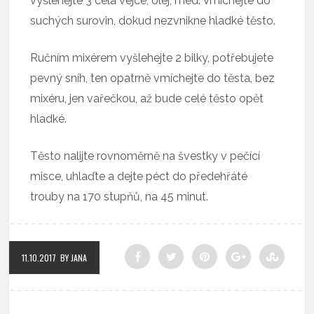
vyšlehejte 3 celá vejce, olej, med. Vmíchejte do
suchých surovin, dokud nezvnikne hladké těsto.
Ručním mixérem vyšlehejte 2 bilky, potřebujete
pevný sníh, ten opatrně vmíchejte do těsta, bez
mixéru, jen vařečkou, až bude celé těsto opět
hladké.
Těsto nalijte rovnoměrně na švestky v pečící
misce, uhlaďte a dejte péct do předehřáté
trouby na 170 stupňů, na 45 minut.
11.10.2017
BY JANA