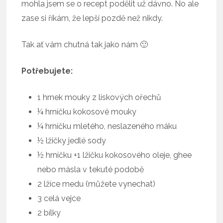
mohla jsem se o recept podělit už dávno. No ale
zase si říkám, že lepší pozdě než nikdy.
Tak ať vám chutná tak jako nám 🙂
Potřebujete:
1 hrnek mouky z lískových ořechů
¼ hrníčku kokosové mouky
¼ hrníčku mletého, neslazeného máku
½ lžičky jedlé sody
½ hrníčku +1 lžičku kokosového oleje, ghee
nebo másla v tekuté podobě
2 lžíce medu (můžete vynechat)
3 celá vejce
2 bílky