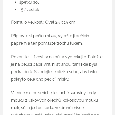
špetku soli
15 švestek
Formu o velikosti: Ovál 25 x 15 cm
Připravte si pečící misku, vyložte ji pečícím
papírem a ten pomažte trochu tukem.
Rozpulte si švestky na půl a vypeckujte. Položte
je na pečící papír, vnitřní stranou, tam kde byla
pecka dolů. Skládejte je blízko sebe, aby bylo
pokryto celé dno pečící misky.
V jedné misce smíchejte suché suroviny, tedy
mouku z lískových ořechů, kokosovou mouku,
mák, sůl a jedlou sodu. Ve druhé misce