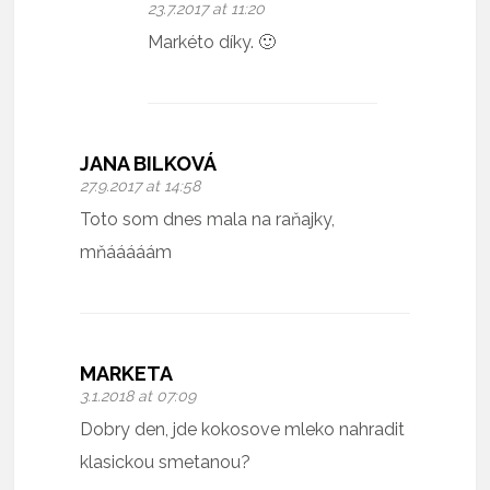
23.7.2017 at 11:20
Markéto díky. 🙂
JANA BILKOVÁ
27.9.2017 at 14:58
Toto som dnes mala na raňajky,
mňááááám
MARKETA
3.1.2018 at 07:09
Dobry den, jde kokosove mleko nahradit
klasickou smetanou?