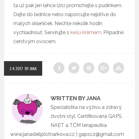
ta už pak jen lehce lžící promíchejte s pudinkem.
Dejte do lednice nebo naporcujte nejdříve do
malých skleniček. Nechte několik hodin
vychladnout. Servírujte s
kešú krémem
. Případně
čerstvým ovocem.
3.4.2017
BY JANA
WRITTEN BY JANA
Specialistka na výživu a zdravý
životní styl. Certifikovaná GAPS,
NAET a TČM terapeutka
www.janadellplotnarkova.cz | gapscz@gmail.com