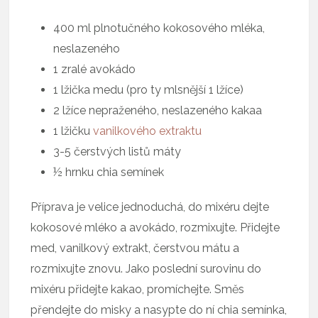
400 ml plnotučného kokosového mléka,
neslazeného
1 zralé avokádo
1 lžička medu (pro ty mlsnější 1 lžíce)
2 lžíce nepraženého, neslazeného kakaa
1 lžičku
vanilkového extraktu
3-5 čerstvých listů máty
½ hrnku chia semínek
Příprava je velice jednoduchá, do mixéru dejte
kokosové mléko a avokádo, rozmixujte. Přidejte
med, vanilkový extrakt, čerstvou mátu a
rozmixujte znovu. Jako poslední surovinu do
mixéru přidejte kakao, promíchejte. Směs
přendejte do misky a nasypte do ní chia semínka,