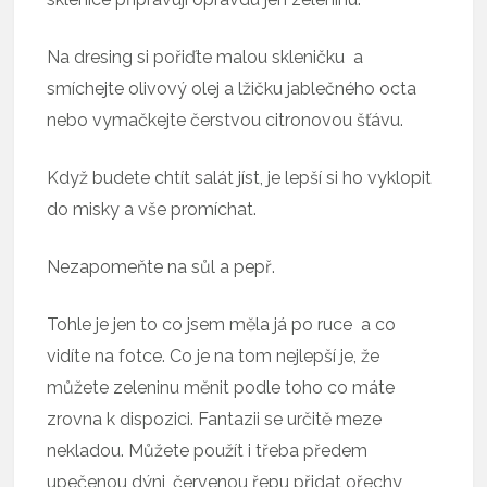
Na dresing si pořiďte malou skleničku a
smíchejte olivový olej a lžičku jablečného octa
nebo vymačkejte čerstvou citronovou šťávu.
Když budete chtít salát jíst, je lepší si ho vyklopit
do misky a vše promíchat.
Nezapomeňte na sůl a pepř.
Tohle je jen to co jsem měla já po ruce a co
vidíte na fotce. Co je na tom nejlepší je, že
můžete zeleninu měnit podle toho co máte
zrovna k dispozici. Fantazii se určitě meze
nekladou. Můžete použít i třeba předem
upečenou dýni, červenou řepu přidat ořechy,