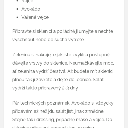
Rajče
Avokádo
Vařené vejce
Připravte si sklenici a pořádně ji umyjte a nechte
vyschnout nebo do sucha vytřete.
Zeleninu si nakrájejte jak jste zvyklí a postupně
dávejte vrstvy do sklenice. Neumačkávejte moc,
ať zelenina vydrží čerstvá. Až budete mít sklenici
plnou tak ji zavřete a dejte do lednice. Salát
vydrží takto připravený 2-3 dny.
Pár technických poznámek. Avokádo si vždycky
přidávám až než jdu salát jíst, jinak zhnědne.
Stejně tak i dressing, případně maso a vejce. Do
sklenice připravuji opravdu jen zeleninu.