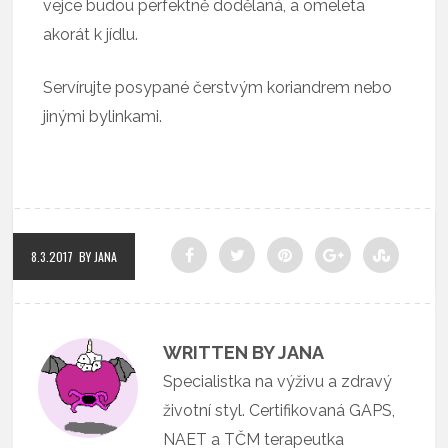
vejce budou perfektně dodělaná, a omeleta
akorát k jídlu.
Servírujte posypané čerstvým koriandrem nebo
jinými bylinkami.
8.3.2017
BY JANA
WRITTEN BY JANA
Specialistka na výživu a zdravý
životní styl. Certifikovaná GAPS,
NAET a TČM terapeutka