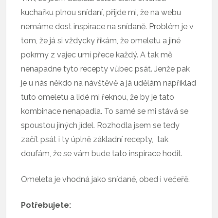
kuchařku plnou snídaní, přijde mi, že na webu
nemáme dost inspirace na snídaně. Problém je v
tom, že já si vždycky říkám, že omeletu a jiné
pokrmy z vajec umí přece každý. A tak mě
nenapadne tyto recepty vůbec psát. Jenže pak
je u nás někdo na návštěvě a já udělám například
tuto omeletu a lidé mi řeknou, že by je tato
kombinace nenapadla. To samé se mi stává se
spoustou jiných jídel. Rozhodla jsem se tedy
začít psát i ty úplně základní recepty, tak
doufám, že se vám bude tato inspirace hodit.
Omeleta je vhodná jako snídaně, obed i večeřě.
Potřebujete: