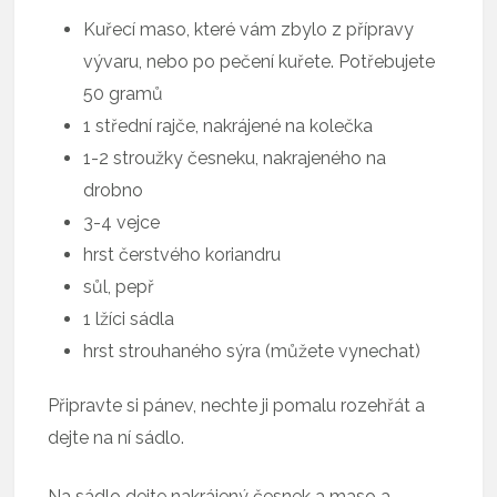
Kuřecí maso, které vám zbylo z přípravy
vývaru, nebo po pečení kuřete. Potřebujete
50 gramů
1 střední rajče, nakrájené na kolečka
1-2 stroužky česneku, nakrajeného na
drobno
3-4 vejce
hrst čerstvého koriandru
sůl, pepř
1 lžíci sádla
hrst strouhaného sýra (můžete vynechat)
Připravte si pánev, nechte ji pomalu rozehřát a
dejte na ní sádlo.
Na sádlo dejte nakrájený česnek a maso a