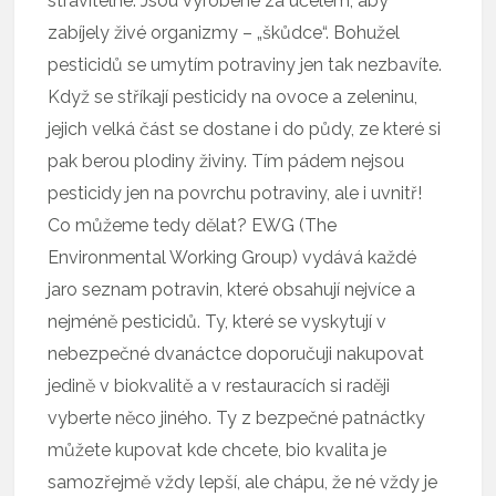
stravitelné. Jsou vyrobené za účelem, aby
zabíjely živé organizmy – „škůdce“. Bohužel
pesticidů se umytím potraviny jen tak nezbavíte.
Když se stříkají pesticidy na ovoce a zeleninu,
jejich velká část se dostane i do půdy, ze které si
pak berou plodiny živiny. Tím pádem nejsou
pesticidy jen na povrchu potraviny, ale i uvnitř!
Co můžeme tedy dělat? EWG (The
Environmental Working Group) vydává každé
jaro seznam potravin, které obsahují nejvíce a
nejméně pesticidů. Ty, které se vyskytují v
nebezpečné dvanáctce doporučuji nakupovat
jedině v biokvalitě a v restauracích si raději
vyberte něco jiného. Ty z bezpečné patnáctky
můžete kupovat kde chcete, bio kvalita je
samozřejmě vždy lepší, ale chápu, že né vždy je