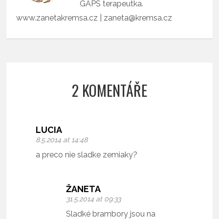
GAPS terapeutka.
www.zanetakremsa.cz | zaneta@kremsa.cz
2 KOMENTÁŘE
LUCIA
8.5.2014 at 14:48
a preco nie sladke zemiaky?
ŽANETA
31.5.2014 at 09:33
Sladké brambory jsou na