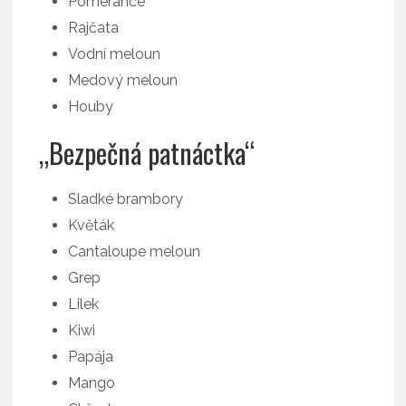
Pomeranče
Rajčata
Vodní meloun
Medový meloun
Houby
„Bezpečná patnáctka“
Sladké brambory
Květák
Cantaloupe meloun
Grep
Lilek
Kiwi
Papája
Mango