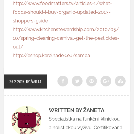
http://www.foodmatters.tv/articles-1/what-
foods-should-i-buy-organic-updated-2013-
shoppers-guide
http://www.kitchenstewardship.com/2010/05/
10/spring-cleaning-carnival-get-the-pesticides-
out/
http://eshop.karelhadek.eu/samea
26.2.2015
BY ŽANETA
WRITTEN BY ŽANETA
Specialistka na funkční, klinickou
a holistickou výživu. Certifikovaná