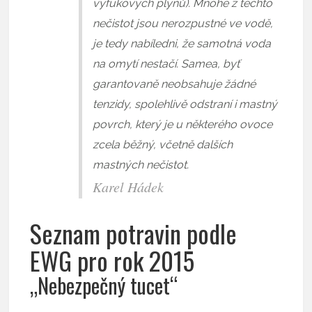
výfukových plynů). Mnohé z těchto
nečistot jsou nerozpustné ve vodě,
je tedy nabíledni, že samotná voda
na omytí nestačí. Samea, byť
garantovaně neobsahuje žádné
tenzidy, spolehlivě odstraní i mastný
povrch, který je u některého ovoce
zcela běžný, včetně dalších
mastných nečistot.
Karel Hádek
Seznam potravin podle
EWG pro rok 2015
„Nebezpečný tucet“