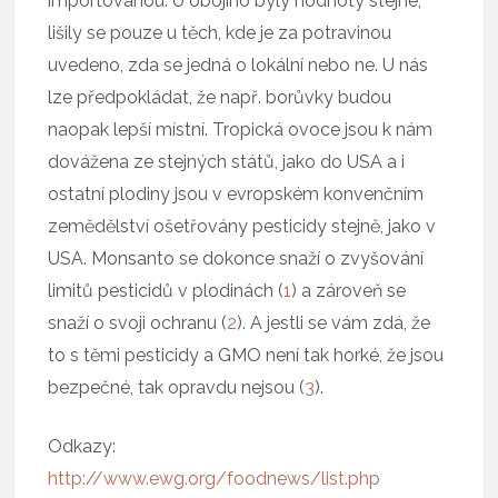
importovanou. U obojího byly hodnoty stejné,
lišily se pouze u těch, kde je za potravinou
uvedeno, zda se jedná o lokální nebo ne. U nás
lze předpokládat, že např. borůvky budou
naopak lepší místní. Tropická ovoce jsou k nám
dovážena ze stejných států, jako do USA a i
ostatní plodiny jsou v evropském konvenčním
zemědělství ošetřovány pesticidy stejně, jako v
USA. Monsanto se dokonce snaží o zvyšování
limitů pesticidů v plodinách (
1
) a zároveň se
snaží o svoji ochranu (
2
). A jestli se vám zdá, že
to s těmi pesticidy a GMO není tak horké, že jsou
bezpečné, tak opravdu nejsou (
3
).
Odkazy:
http://www.ewg.org/foodnews/list.php