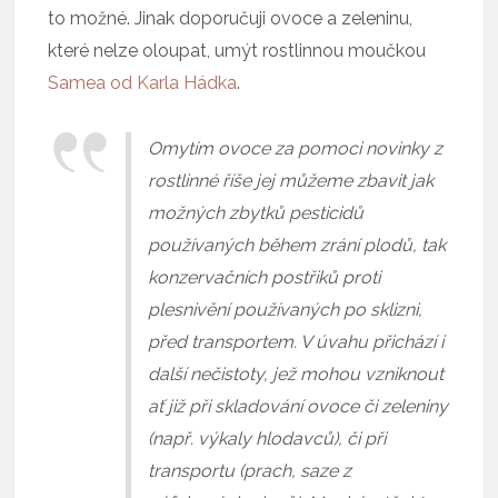
to možné. Jinak doporučuji ovoce a zeleninu,
které nelze oloupat, umýt rostlinnou moučkou
Samea od Karla Hádka
.
Omytím ovoce za pomoci novinky z
rostlinné říše jej můžeme zbavit jak
možných zbytků pesticidů
používaných během zrání plodů, tak
konzervačních postřiků proti
plesnivění používaných po sklizni,
před transportem. V úvahu přichází i
další nečistoty, jež mohou vzniknout
ať již při skladování ovoce či zeleniny
(např. výkaly hlodavců), či při
transportu (prach, saze z