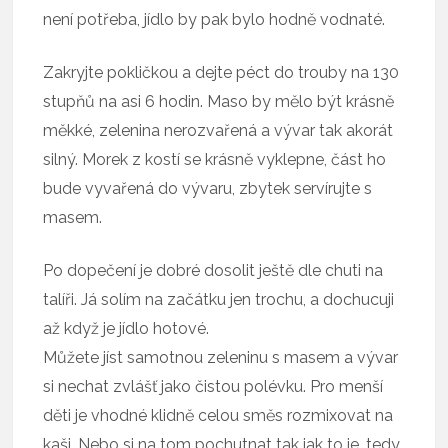
není potřeba, jídlo by pak bylo hodně vodnaté.
Zakryjte pokličkou a dejte péct do trouby na 130
stupňů na asi 6 hodin. Maso by mělo být krásně
měkké, zelenina nerozvařená a vývar tak akorát
silný. Morek z kostí se krásně vyklepne, část ho
bude vyvařená do vývaru, zbytek servírujte s
masem.
Po dopečení je dobré dosolit ještě dle chuti na
talíři. Já solím na začátku jen trochu, a dochucuji
až když je jídlo hotové.
Můžete jíst samotnou zeleninu s masem a vývar
si nechat zvlášť jako čistou polévku. Pro menší
děti je vhodné klidně celou směs rozmixovat na
kaši. Nebo si na tom pochutnat tak jak to je, tedy