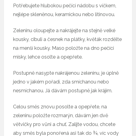
Potřebujete hlubokou pečící nádobu s víčkem,
nejlépe skleněnou, keramickou nebo litinovou.
Zeleninu oloupejte a nakrájejte na stejně velké
kousky, cibuli a česnek na plátky, květák rozdělte
na menší kousky. Maso položte na dno pečící
misky, lehce osolte a opepřete.
Postupně nasypte nakrájenou zeleninu, je úplně
jedno v jakém pořadí, zda smíchanou nebo
nesmíchanou. Já dávám postupně jak krájím.
Celou směs znovu posolte a opepřete, na
zeleninu položte rozmarýn, dávám jen dvě
větvičky pro vůni a chuť. Zalijte vodou, chcete
aby směs byla ponořená asi tak do ¾, víc vody