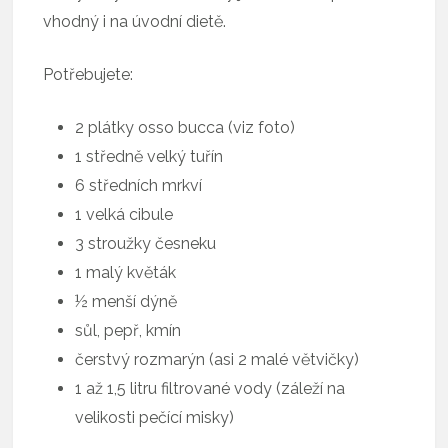
vhodný i na úvodní dietě.
Potřebujete:
2 plátky osso bucca (viz foto)
1 středně velký tuřín
6 středních mrkví
1 velká cibule
3 stroužky česneku
1 malý květák
½ menší dýně
sůl, pepř, kmín
čerstvý rozmarýn (asi 2 malé větvičky)
1 až 1,5 litru filtrované vody (záleží na
velikosti pečící misky)