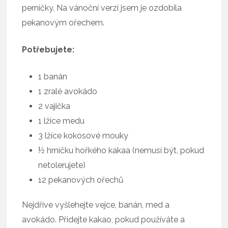
perníčky. Na vánoční verzi jsem je ozdobila
pekanovým ořechem.
Potřebujete:
1 banán
1 zralé avokádo
2 vajíčka
1 lžíce medu
3 lžíce kokosové mouky
½ hrníčku hořkého kakaa (nemusí být, pokud
netolerujete)
12 pekanových ořechů
Nejdříve vyšlehejte vejce, banán, med a
avokádo. Přidejte kakao, pokud používáte a