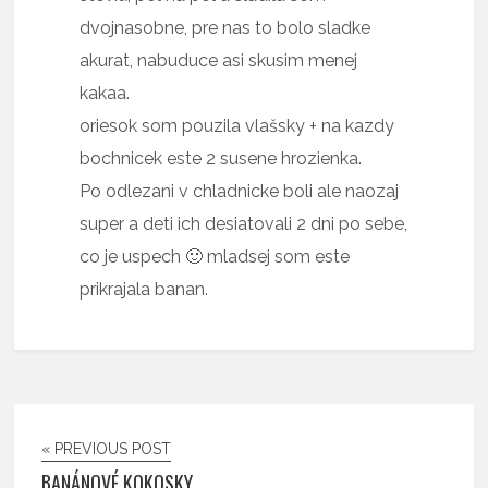
dvojnasobne, pre nas to bolo sladke
akurat, nabuduce asi skusim menej
kakaa.
oriesok som pouzila vlašsky + na kazdy
bochnicek este 2 susene hrozienka.
Po odlezani v chladnicke boli ale naozaj
super a deti ich desiatovali 2 dni po sebe,
co je uspech 🙂 mladsej som este
prikrajala banan.
« PREVIOUS POST
BANÁNOVÉ KOKOSKY