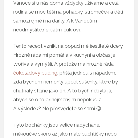
Vánoce si u nás doma vždycky užíváme a celá
rodina se moc těší na pohádky, stromeček a děti
samozřejmě i na dárky. A k Vánocům
neodmyslitelně patří i cukroví.
Tento recept vznikl na popud mé šestileté dcery.
Hrozně ráda mi pomáhá v kuchyni a občas je
tvořivá a vymýšlí. A protože má hrozně ráda
čokoládový puding
, přišla jednou s nápadem,
zda bychom nemohly upéct sušenky, které by
chutnaly stejně jako on. A to bych nebyla já,
abych se o to přinejmenším nepokusila.
A výsledek? No přesvědčte se sami 😉
Tyto bochánky jsou velice nadýchané,
měkoučké skoro až jako malé buchtičky nebo