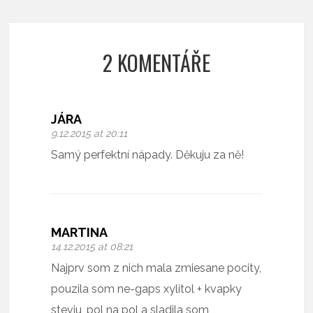
2 KOMENTÁŘE
JÁRA
9.12.2015 at 20:11
Samý perfektní nápady. Děkuju za ně!
MARTINA
14.12.2015 at 08:21
Najprv som z nich mala zmiesane pocity,
pouzila som ne-gaps xylitol + kvapky
steviu, pol na pol a sladila som