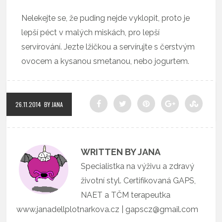
Nelekejte se, že puding nejde vyklopit, proto je
lepší péct v malých miskách, pro lepší
servírování. Jezte lžičkou a servírujte s čerstvým
ovocem a kysanou smetanou, nebo jogurtem.
26.11.2014
BY JANA
WRITTEN BY JANA
Specialistka na výživu a zdravý
životní styl. Certifikovaná GAPS,
NAET a TČM terapeutka
www.janadellplotnarkova.cz | gapscz@gmail.com