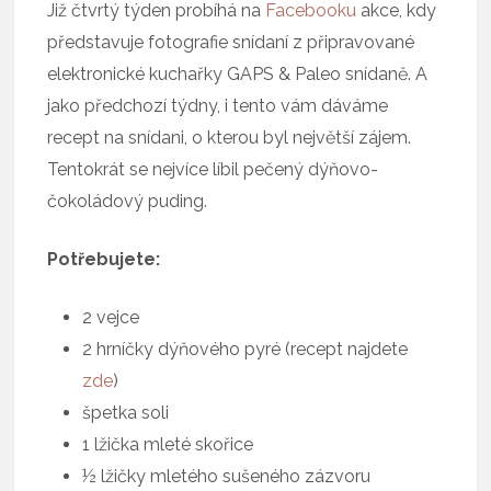
Již čtvrtý týden probíhá na
Facebooku
akce, kdy
představuje fotografie snídaní z připravované
elektronické kuchařky GAPS & Paleo snídaně. A
jako předchozí týdny, i tento vám dáváme
recept na snídani, o kterou byl největší zájem.
Tentokrát se nejvíce líbil pečený dýňovo-
čokoládový puding.
Potřebujete:
2 vejce
2 hrníčky dýňového pyré (recept najdete
zde
)
špetka soli
1 lžička mleté skořice
½ lžičky mletého sušeného zázvoru