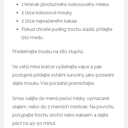
1 hrníček plnotučného kokosového mléka
2 lžíce kokosové mouky
2 lžíce nepraženého kakaa
Pokud chcete puding trochu sladší, přidejte
lžíci medu.
Předehřejte troubu na 180 stupňů.
Ve vetší míse krátce vyšlehejte vejce a pak
postupně přidejte ostatní suroviny, jako poslední
dejte mouku. Vše pořádně promíchejte.
Směs nalijte do menší pečící misky, vymazané
olejem, nebo do 2 menších mističek. Na povrchu
posypejte trochu skořicí nebo kakaem a dejte
péct na 45-50 minut.