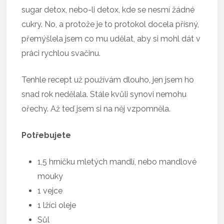
sugar detox, nebo-li detox, kde se nesmí žádné
cukry. No, a protože je to protokol docela přísný,
přemýšlela jsem co mu udělat, aby si mohl dát v
práci rychlou svačinu.
Tenhle recept už používám dlouho, jen jsem ho
snad rok nedělala. Stále kvůli synovi nemohu
ořechy. Až teď jsem si na něj vzpomněla.
Potřebujete
1,5 hrníčku mletých mandlí, nebo mandlové
mouky
1 vejce
1 lžíci oleje
Sůl