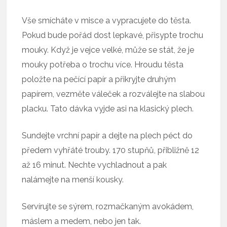
Vše smícháte v misce a vypracujete do těsta.
Pokud bude pořád dost lepkavé, přisypte trochu
mouky. Když je vejce velké, může se stát, že je
mouky potřeba o trochu více. Hroudu těsta
položte na pečící papír a přikryjte druhým
papírem, vezměte váleček a rozválejte na slabou
placku. Tato dávka vyjde asi na klasický plech.
Sundejte vrchní papír a dejte na plech péct do
předem vyhřáté trouby. 170 stupňů, přibližně 12
až 16 minut. Nechte vychladnout a pak
nalámejte na menší kousky.
Servírujte se sýrem, rozmačkaným avokádem,
máslem a medem, nebo jen tak.