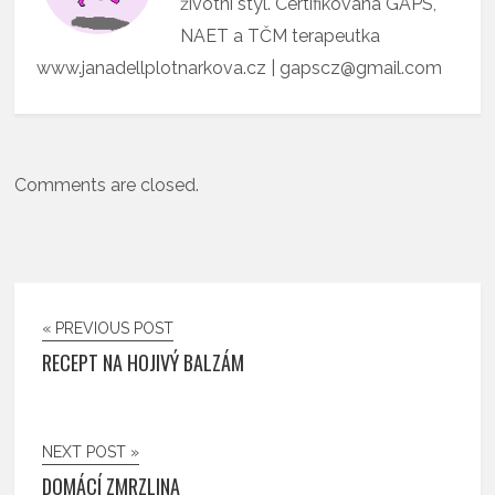
životní styl. Certifikovaná GAPS,
NAET a TČM terapeutka
www.janadellplotnarkova.cz | gapscz@gmail.com
Comments are closed.
« PREVIOUS POST
RECEPT NA HOJIVÝ BALZÁM
NEXT POST »
DOMÁCÍ ZMRZLINA