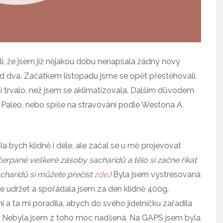
i, že jsem již nějakou dobu nenapsala žádný nový
 dva. Začátkem listopadu jsme se opět přestěhovali,
mi trvalo, než jsem se aklimatizovala. Dalším důvodem
 Paleo, nebo spíše na stravování podle Westona A.
 bych klidně i déle, ale začal se u mě projevovat
yčerpané veškeré zásoby sacharidů a tělo si začne říkat
acharidů si můžete přečíst
zde
.)
Byla jsem vystresovaná
se udržet a spořádala jsem za den klidně 400g.
a ta mi poradila, abych do svého jídelníčku zařadila
e. Nebyla jsem z toho moc nadšená. Na GAPS jsem byla