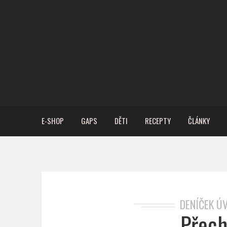
E-SHOP
GAPS
DĚTI
RECEPTY
ČLÁNKY
DENÍČEK Ú
Přech