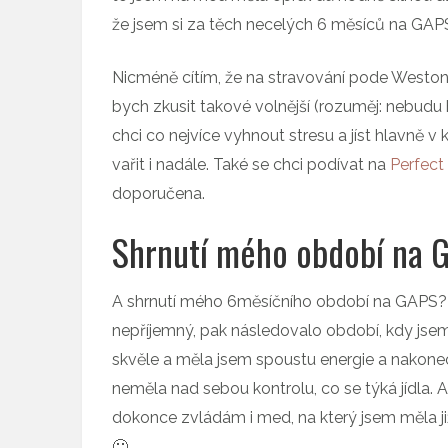
že jsem si za těch necelých 6 měsíců na GAPS, 
Nicméně cítím, že na stravování pode Westona
bych zkusit takové volnější (rozuměj: nebudu h
chci co nejvíce vyhnout stresu a jíst hlavně 
vařit i nadále. Také se chci podívat na
Perfect
doporučena.
Shrnutí mého období na 
A shrnutí mého 6měsíčního období na GAPS? Pr
nepříjemný, pak následovalo období, kdy jsem
skvěle a měla jsem spoustu energie a nakonec
neměla nad sebou kontrolu, co se týká jídla. 
dokonce zvládám i med, na který jsem měla již 
🙂