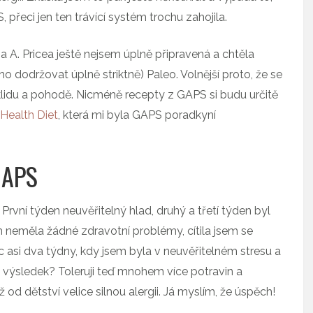
přeci jen ten trávící systém trochu zahojila.
 A. Pricea ještě nejsem úplně připravená a chtěla
o dodržovat úplně striktně) Paleo. Volnější proto, že se
v klidu a pohodě. Nicméně recepty z GAPS si budu určitě
 Health Diet
, která mi byla GAPS poradkyní
GAPS
vní týden neuvěřitelný hlad, druhý a třetí týden byl
 neměla žádné zdravotní problémy, cítila jsem se
 asi dva týdny, kdy jsem byla v neuvěřitelném stresu a
A výsledek? Toleruji teď mnohem více potravin a
od dětství velice silnou alergii. Já myslím, že úspěch!