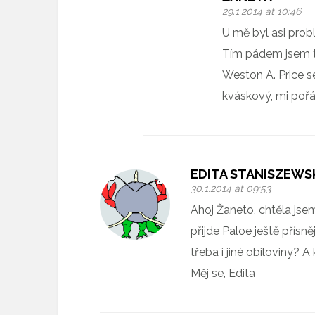
29.1.2014 at 10:46
U mě byl asi prob
Tím pádem jsem t
Weston A. Price se
kváskový, mi pořá
EDITA STANISZEWS
30.1.2014 at 09:53
Ahoj Žaneto, chtěla jse
přijde Paloe ještě přísně
třeba i jiné obiloviny? A
Měj se, Edita