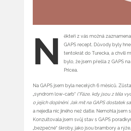
N
ěkteří z vás možná zaznamenal
GAPS recept. Důvody byly hned
tentokrát do Turecka, a chvíli 
bylo, že jsem přešla z GAPS na
Pricea.
Na GAPS jsem byla necelých 6 měsíců. Zůstala
„syndrom low-carb“
(*Fáze, kdy jsou z těla v
o jejich doplnění. Jak mít na GAPS dostatek s
a nejedla nic jiného než datle. Nemohla jsem 
Konzultovala jsem svůj stav s GAPS poradkyní 
„bezpečné“ škroby, jako jsou brambory a rýž