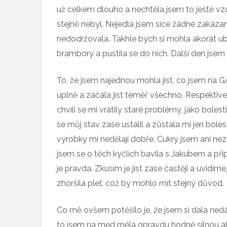
už celkem dlouho a nechtěla jsem to ještě v
stejně nebyl. Nejedla jsem sice žádné zakázan
nedodržovala. Takhle bych si mohla akorát ublí
brambory a pustila se do nich. Další den jsem 
To, že jsem najednou mohla jíst, co jsem na 
úplně a začala jíst téměř všechno. Respektiv
chvíli se mi vrátily staré problémy, jako bolest
se můj stav zase ustálil a zůstala mi jen bole
výrobky mi nedělají dobře. Cukry jsem ani ne
jsem se o těch kyčlích bavila s Jakubem a př
je pravda. Zkusím je jíst zase častěji a uvidím
zhoršila pleť, což by mohlo mít stejný důvod.
Co mě ovšem potěšilo je, že jsem si dala ne
to jsem na med měla opravdu hodně silnou aler