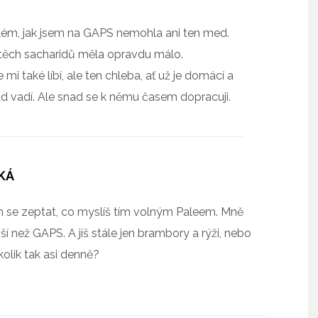
lém, jak jsem na GAPS nemohla ani ten med.
ěch sacharidů měla opravdu málo.
 mi také líbí, ale ten chleba, ať už je domácí a
d vadí. Ale snad se k němu časem dopracuji.
KÁ
m se zeptat, co myslíš tím volným Paleem. Mně
jší než GAPS. A jíš stále jen brambory a rýži, nebo
 kolik tak asi denně?