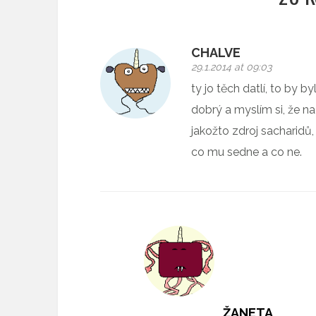
CHALVE
29.1.2014 at 09:03
ty jo těch datlí, to by 
dobrý a myslím si, že na
jakožto zdroj sacharidů,
co mu sedne a co ne.
ŽANETA