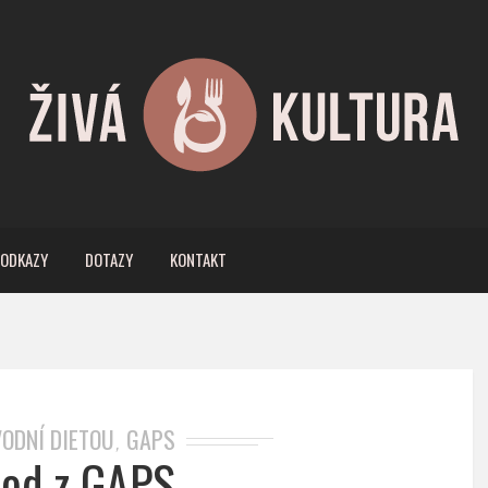
ODKAZY
DOTAZY
KONTAKT
VODNÍ DIETOU
GAPS
,
od z GAPS