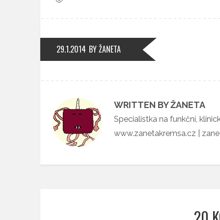
29.1.2014
BY ŽANETA
WRITTEN BY ŽANETA
Specialistka na funkční, klini
www.zanetakremsa.cz | zan
20 