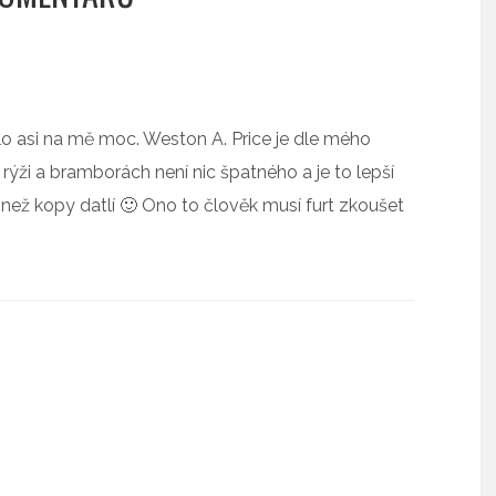
bylo asi na mě moc. Weston A. Price je dle mého
 rýži a bramborách není nic špatného a je to lepší
 než kopy datlí 🙂 Ono to člověk musí furt zkoušet