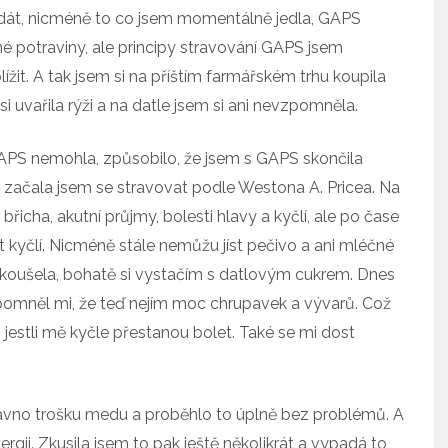
zdát, nicméně to co jsem momentálně jedla, GAPS
é potraviny, ale principy stravování GAPS jsem
žit. A tak jsem si na příštím farmářském trhu koupila
si uvařila rýži a na datle jsem si ani nevzpomněla.
GAPS nemohla, způsobilo, že jsem s GAPS skončila
e začala jsem se stravovat podle Westona A. Pricea. Na
i břicha, akutní průjmy, bolesti hlavy a kyčlí, ale po čase
st kyčlí. Nicméně stále nemůžu jíst pečivo a ani mléčné
zkoušela, bohatě si vystačím s datlovým cukrem. Dnes
ipomněl mi, že teď nejím moc chrupavek a vývarů. Což
e, jestli mě kyčle přestanou bolet. Také se mi dost
dávno trošku medu a proběhlo to úplně bez problémů. A
gii. Zkusila jsem to pak ještě několikrát a vypadá to,