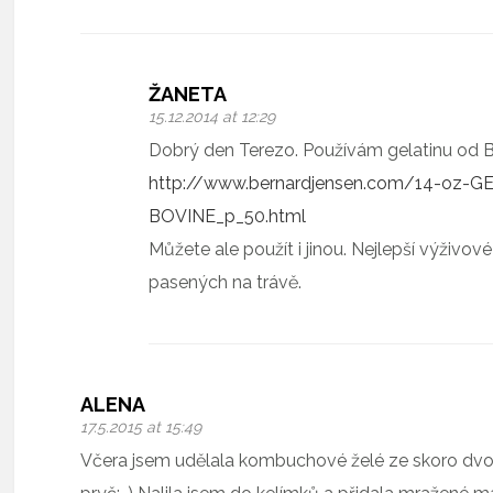
ŽANETA
15.12.2014 at 12:29
Dobrý den Terezo. Používám gelatinu od B
http://www.bernardjensen.com/14-oz
BOVINE_p_50.html
Můžete ale použít i jinou. Nejlepší výživo
pasených na trávě.
ALENA
17.5.2015 at 15:49
Včera jsem udělala kombuchové želé ze skoro dvou