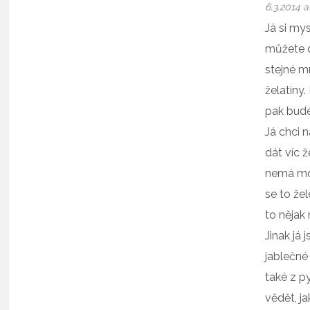
6.3.2014 a
Já si my
můžete d
stejné m
želatiny
pak budé
Já chci n
dát víc ž
nemá mo
se to žel
to nějak n
Jinak já 
jablečné
také z p
vědět, j