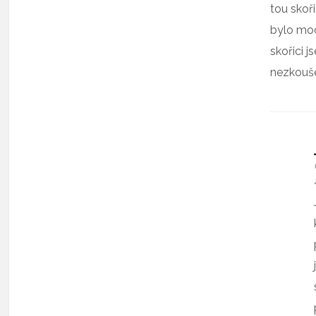
tou skoři
bylo moc
skořici j
nezkouše