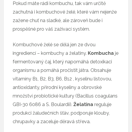
Pokud máte rádi kombuchu, tak vám určitě
zachutná i kombuchové želé, které vám nejenže
zažene chuť na sladké, ale zároveň bude i
prospěšné pro váš zažívací systém.
Kombuchové želé se dělá jen ze dvou
ingrediencí – kombuchy a želatiny.
Kombucha
je
fermentovaný čaj, který napomáhá detoxikaci
organismu a pomáhá pročistit játra. Obsahuje
vitamíny B1, B2, B3, B6, B12 , kyselinu listovou,
antioxidanty, přírodní kyseliny a obrovské
množství probiotické kultury (Bacillus coagulans
GBI-30 6086 a S. Boulardii).
Želatina
reguluje
produkci žaludečních šťáv, podporuje klouby,
chrupavky a zaceluje děravá střeva.