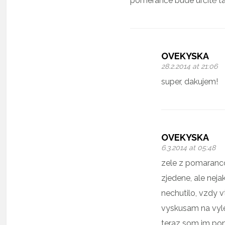
pomeranče bude určitě t
OVEKYSKA
28.2.2014 at 21:06
super, dakujem!
OVEKYSKA
6.3.2014 at 05:48
zele z pomaranco
zjedene, ale nej
nechutilo, vzdy 
vyskusam na vyle
teraz som im po