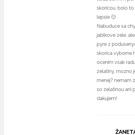
skoricou, bolo t
lepsie 🙂
Nabuduce sa ch
jablkove zele, ale
pyre z podusenyc
skorica vyborne 
ocenim vsak rad
zelatiny, mozno j
menej? nemam zi
so zelatinou ani p
dakujem!
ŽANET