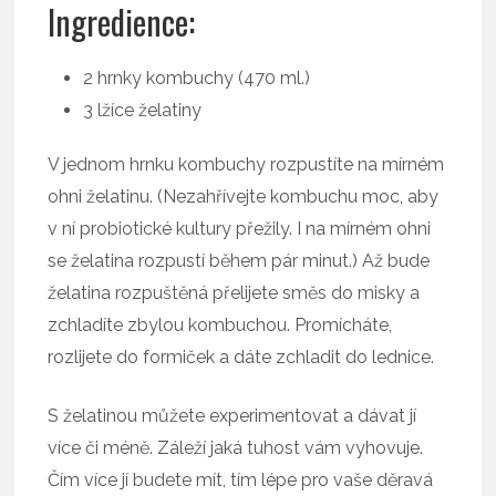
Ingredience:
2 hrnky kombuchy (470 ml.)
3 lžíce želatiny
V jednom hrnku kombuchy rozpustíte na mírném
ohni želatinu. (Nezahřívejte kombuchu moc, aby
v ní probiotické kultury přežily. I na mírném ohni
se želatina rozpustí během pár minut.) Až bude
želatina rozpuštěná přelijete směs do misky a
zchladíte zbylou kombuchou. Promícháte,
rozlijete do formiček a dáte zchladit do lednice.
S želatinou můžete experimentovat a dávat jí
více či méně. Záleží jaká tuhost vám vyhovuje.
Čím více jí budete mít, tím lépe pro vaše děravá