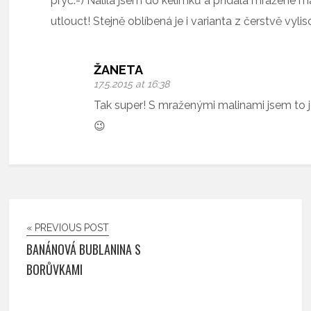
pryč:-) Nalila jsem do kelímků a přidala mražené m
utlouct! Stejně oblíbená je i varianta z čerstvě vy
ŽANETA
17.5.2015 at 16:38
Tak super! S mraženými malinami jsem to 
😉
« PREVIOUS POST
BANÁNOVÁ BUBLANINA S
BORŮVKAMI