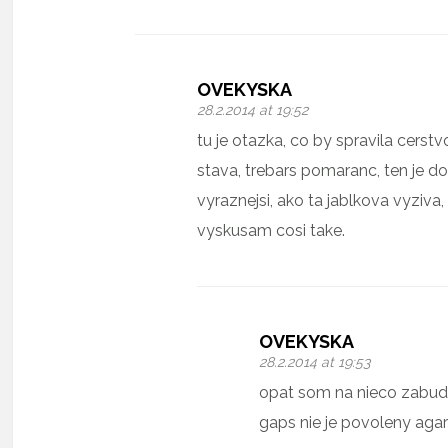
OVEKYSKA
28.2.2014 at 19:52
tu je otazka, co by spravila cers
stava, trebars pomaranc, ten je d
vyraznejsi, ako ta jablkova vyziv
vyskusam cosi take.
OVEKYSKA
28.2.2014 at 19:53
opat som na nieco zabud
gaps nie je povoleny agar