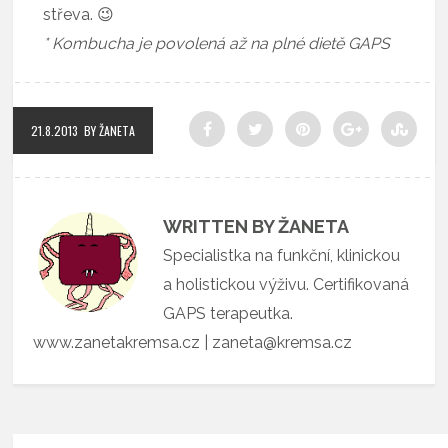
střeva. 😉
* Kombucha je povolená až na plné dietě GAPS
21.8.2013
BY ŽANETA
WRITTEN BY ŽANETA
Specialistka na funkční, klinickou
a holistickou výživu. Certifikovaná
GAPS terapeutka.
www.zanetakremsa.cz | zaneta@kremsa.cz