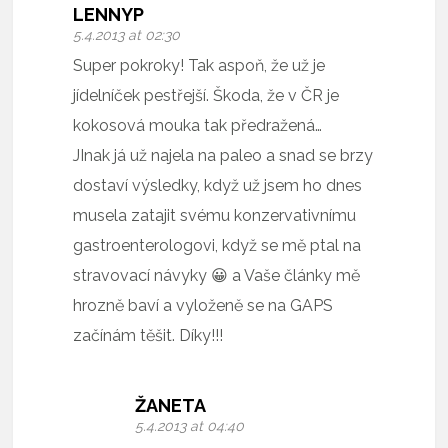
LENNYP
5.4.2013 at 02:30
Super pokroky! Tak aspoň, že už je
jídelníček pestřejší. Škoda, že v ČR je
kokosová mouka tak předražená…
JInak já už najela na paleo a snad se brzy
dostaví výsledky, když už jsem ho dnes
musela zatajit svému konzervativnímu
gastroenterologovi, když se mě ptal na
stravovací návyky 😀 a Vaše články mě
hrozně baví a vyloženě se na GAPS
začínám těšit. Díky!!!
ŽANETA
5.4.2013 at 04:40