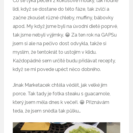
Co se týká pečení z kokosové mouky, tak hodně
lidí, když se dostane do této fáze, tak zvlčí a
začne zkoušet různé chleby, muffiny, bábovky
apod. My když jsme byli na úvodní dietě poprvé,
tak jsme nebyli výjímky. 😀 Za ten rok na GAPSu
jsem si ale na pečivo dost odvykla, takže si
myslím, že tentokrát to ustojím v klidu.
Každopádně sem určitě budu přidávat recepty,
když se mi povede upéct něco dobrého.
Jinak Marketacek chtěla vědět, jak velké jím
porce. Tak tady je fotka steaku s guacamole,
který jsem měla dnes k večeři. 😀 Přiznávám
teda, že jsem snědla tak půlku…