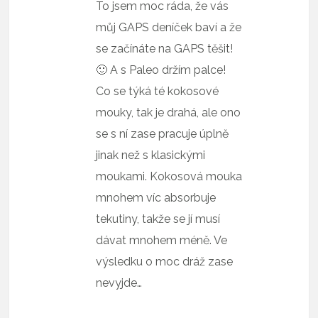
To jsem moc ráda, že vás
můj GAPS deníček baví a že
se začínáte na GAPS těšit!
🙂 A s Paleo držím palce!
Co se týká té kokosové
mouky, tak je drahá, ale ono
se s ní zase pracuje úplně
jinak než s klasickými
moukami. Kokosová mouka
mnohem víc absorbuje
tekutiny, takže se jí musí
dávat mnohem méně. Ve
výsledku o moc dráž zase
nevyjde…