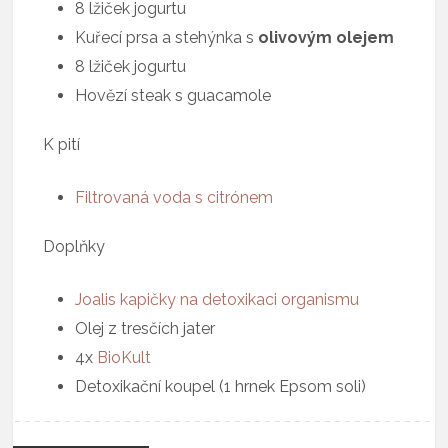
8 lžiček jogurtu
Kuřecí prsa a stehýnka s
olivovým olejem
8 lžiček jogurtu
Hovězí steak s guacamole
K pití
Filtrovaná voda s citrónem
Doplňky
Joalis
kapičky na detoxikaci organismu
Olej z tresčích jater
4x
BioKult
Detoxikační koupel (1 hrnek Epsom soli)