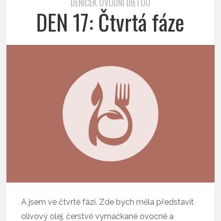
DENÍČEK ÚVODNÍ DIETOU
DEN 17: Čtvrtá fáze
A jsem ve čtvrté fázi. Zde bych měla představit
olivový olej, čerstvě vymačkané ovocné a