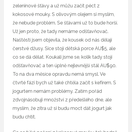
zeleninové šťávy a už můžu začít péct z
kokosové mouky. S olivovým olejem si myslím,
že nebude problém. Se šťávami už to bude horší.
Už jen proto, že tady nemáme odšťavňovač.
Naštěstí jsem objevila, že kousek od nás dělají
čerstvé džusy. Sice stojí dětská porce AU$5, ale
co se dá dělat. Koukali jsme se, kolik tady stojí
odšťavňovač a ten úplně nejlevnější stál AU$90.
To na dva měsíce opravdu nemá smysl. Ve
čtvrté fázi bych už také chtěla začít s kefírem. S
jogurtem nemám problémy. Zatím pořád
zdvojnásobuji množství z předešlého dne, ale
myslím, že zítra už si budu moct dát jogurt jak
budu chtít.